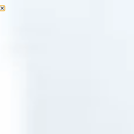
Login
Завораживающая игра и
щедрые выигрыши в olimp
casino
May 13, 2026
Data Seekho
Завораживающая игра и щедрые
выигрыши в olimp casino