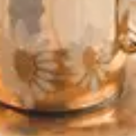
Gonzo’s Quest
NetEnt
96.00
Средняя
Mega Moolah
Microgaming
88.12
Высокая
Каждый слот в olimp casino обладает своими
уникальными особенностями и
привлекательностью. Выбирайте игру,
которая соответствует вашим предпочтениям,
и наслаждайтесь захватывающим
процессом. Важно помнить, что игра в слоты
– это прежде всего развлечение, и
относиться к ней нужно ответственно.
Бонусы и акции для
новых и постоянных