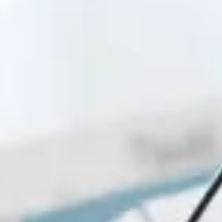
Att logga in på ditt Yoyo Casino-konto är en
smidig process som öppnar dörren till en värld
av spelunderhållning. Om du stöter på problem
eller har frågor kring hur du navigerar till och
genom processen, är det bra att veta var du kan
finna hjälp. För en direkt vägledning till
inloggningssidan, besök
https://yoyocasino-
sverige.com/logga-in/
. Denna artikel syftar till att
ge tydliga svar på vanliga frågor för att
säkerställa en problemfri spelupplevelse.