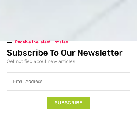
att skapa ett nytt, starkt lösenord.
Det är viktigt att använda den e-postadress som
är registrerad på ditt konto, eftersom det är den
primära metoden för kommunikation och
verifiering. Om du inte mottar e-
Receive the latest Updates
postmeddelandet inom rimlig tid, kontrollera din
Subscribe To Our Newsletter
skräppostmapp eller kontakta Yoyo Casinos
Get notified about new articles
kundtjänst för vidare hjälp. Säkerhetsåtgärderna
är till för att skydda ditt konto, så följ alltid de
angivna stegen noggrant.
Tekniska Problem och
SUBSCRIBE
Lösningar
Ibland kan tekniska problem hindra en smidig