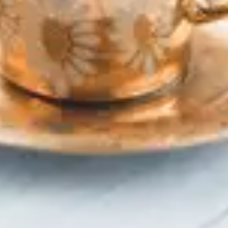
Återställa Glömt Lösenord
Att tappa bort sitt lösenord är en vanlig incident
som kan drabba vem som helst, och Yoyo Casino
erbjuder en enkel och effektiv process för att
återställa dina inloggningsuppgifter. Om du inte
längre kommer ihåg ditt lösenord, leta efter
länken “Glömt lösenord?” eller “Återställ
lösenord” på inloggningssidan. Denna process
initierar en säkerhetskontroll för att bekräfta din
identitet innan ett nytt lösenord kan skapas.
Besök inloggningssidan för Yoyo Casino.
Klicka på länken “Glömt lösenord?”.
Ange den e-postadress eller det användarnamn som är
kopplat till ditt konto.
Följ instruktionerna i det e-postmeddelande du får för