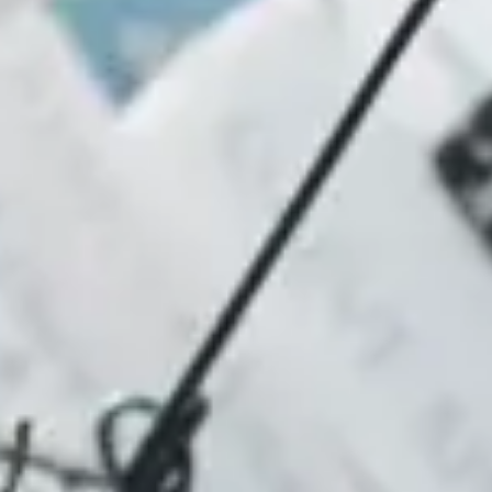
Yoyo Casino Logga In:
Vanliga Frågor
Många spelare undrar över de mest
förekommande utmaningarna när de ska logga
in på sina Yoyo Casino-konton. Vanligtvis
handlar det om glömda lösenord eller
användarnamn, men ibland kan tekniska
problem med webbläsaren eller en instabil
internetanslutning ligga bakom svårigheterna.
Att känna till stegen för att lösa dessa problem
kan spara mycket tid och frustration.
En av de första åtgärderna vid
inloggningsproblem är att dubbelkolla att man
använder rätt uppgifter och att Caps Lock inte är