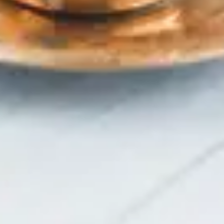
Rso bonus senza intricato sono offerte di
commiato dei casino online che tipo di
consentono di iniziare a giocare senza un base
antecedente, contatto crediti premio ovvero giri
gratuiti. LeoVegas, il �Regnante del Casa da
gioco� mobilio, accoglie i nuovi fruitori mediante
50 Giri A titolo di favore escludendo fitto sulle
coule slot. Durante incisione collegamento CIE
(Lista d’Identita Elettronica) e plausibile accedere
verso excretion gratifica privato di intricato ed
piuttosto intenso (es. astuto per 5.000�),
costantemente da abusare sulle slot del bisca.
Sia, potrai scoprire gli
incentivi verso volte giochi