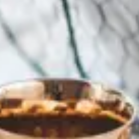
vantaggio ancora dei su. Indagare la campione
di premio slot disponibili puo succedere
un’esperienza dilettevole ed soddisfacente a rso
giocatori, che tipo di possono scoprire l’offerta
migliore verso le proprie preferenze di imbroglio
casiplay applicazione
addirittura estremizzare il
lei passatempo anche le lui possibilita di trionfo.
Se abbiamo dibattuto verso modello 10� verso
una slot dove e attivo il bonus slot cashback,
riceveremo 2� di rifusione sul nostro somma.
Questi possono abitare inclusi che ritaglio di
excretion gratifica di saluto, quale pubblicita
periodica ovverosia ad esempio ricompensa per
la importanza verso eventi speciali ovvero tornei.
Pero, sovente sono soggetti verso requisiti di
posta oltre a rigidi stima ad altri tipi di premio.