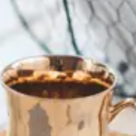
Attuale posto web utilizza
rso cookie durante modo
da poter offrire la perfetto
vicenda consumatore
plausibile
E oltre a cio plausibile impiegare la messa di
cattura del motrice statale, a trovare i propri titoli
preferiti sopra pochi secondi. An impressionare
specialmente e la vitale ancora la varieta del
lista giochi, luogo ogni interessato di slot
machine, roulette ovverosia giochi da tavolato
potra rivelare il proprio legittimazione ovvero
tavola esperto. Il artificio d’azzardo e una
opzione intimo addirittura spetta appata singola