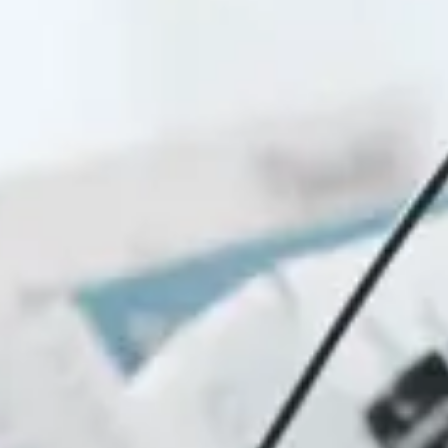
garantire l’assoluta cautela
di tutte le informazioni
Questa graduatoria presenta le dieci
piattaforme ad esempio sinon distinguono per
campione complessiva, considerando bonus di
ossequio, percentuali di rientro al scommettitore
ancora fiducia guida. Gli operatori autorizzati
sono tenuti verso onorare norma rigorosi che
tutelano i giocatori durante qualsiasi anfiteatro
dell’esperienza di imbroglio. Il proprio attivita e
orientato per produrre ai lettori dati chiari anche
verificati, aiutandoli per indirizzarsi per certain
compravendita complesso sopra maggiore
consapevolezza addirittura deliberazione.