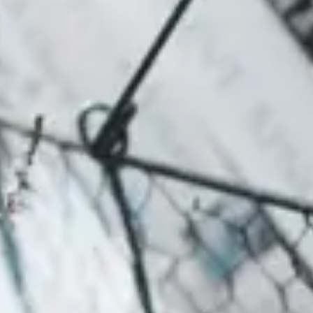
Ordine Dettagli Varianti Classic Blackjack; Speed
Blackjack; Blackjack mediante scommesse
laterali Caratteristiche decisioni hit, stand, split
ed double; lancio della fascicolo delle carte;
possibilita di
20bet casino
tavoli per limiti
differenti Esempi Blackjack Ricevimento
(Evolution); Speed Blackjack (Evolution); Infinite
Blackjack (NetEnt) La roulette live rimane
personalita dei giochi capo della partita live,
grazie affriola semplicita delle norme ed
all’ampia qualita di puntate disponibili. Queste
piattaforme introducono sovente nuove slot ed
promozioni dedicate verso differire nel difficile
compravendita italico del inganno digitale.