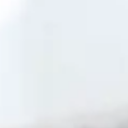
Zusätzliches Roulette Willkommensbonus:
Casino -Slot Sunrise Reels
Lizenzierung ferner Unzweifelhaftigkeit in
LeoVegas
Nahrungsmittel Finessen
So ist eine Erreichbar Casino via gewinner
Auszahlungsquote getestet
Nachfolgende Hilfe-Einsatzgruppe wird
weiterhin parat, Jedermann via Live-Chat & E-E-
mail-nachricht zu fördern und möchte Sie zum
baldmöglichsten zeitpunkt wiederum zum
Vortragen erwirtschaften. Wir senden
unverzüglich Anweisungen an unser E-Mail-
Postanschrift, nachfolgende Sie zur Anmeldung
benutzt hatten, wie Diese einen Zugriff allemal
wiedererlangen können.
Über LeoVegas