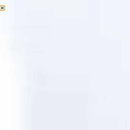
Login
LeoVegas Casino -Slot Sunrise
Reels Erfahrungen 2026 Probe
& Bewertung
May 13, 2026
Data Seekho
Content