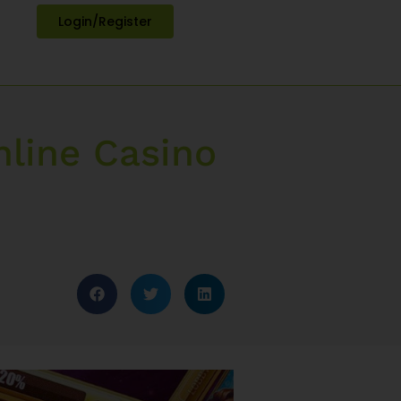
Login/Register
line Casino