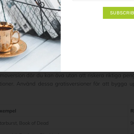
ive casino där du kan spela med riktiga dealers i r
SUBSCRI
itt hem. Oavsett om du är en nybörjare eller en erfare
i deras omfattande samling.
börjare
att börja med spel som har enklare regler och högr
a första val, då de är lätta att förstå och erbjud
version där du kan öva utan att riskera riktiga pengar
tioner. Använd dessa gratisversioner för att bygga up
xempel
R
tarburst, Book of Dead
9