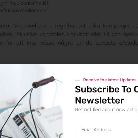
pengar med bonusmedel
befintliga medlemmar
gerar Voodoodreams regelbundet olika kampanjer oc
riser, inklusive kontanter, bonusar eller till och me
 för att inte missa några av de senaste erbjud
udet hos Voodoodreams Online
Receive the latest Updates
r och eventuellt aktiverat en bonus, är det dags 
Subscribe To 
Casino samarbetar med ledande spelutvecklare för at
Newsletter
klassiska spelautomater med spännande teman till mo
Get notified about new artic
eter. Spelen är noggrant kategoriserade, vilket gör det 
er Voodoodreams även ett stort utbud av bordsspe