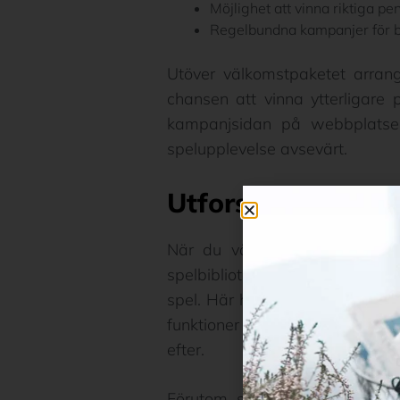
Möjlighet att vinna riktiga 
Regelbundna kampanjer för 
Utöver välkomstpaketet arran
chansen att vinna ytterligare p
kampanjsidan på webbplatsen
spelupplevelse avsevärt.
Utforska Spelutb
När du väl har satt in penga
spelbiblioteket. Voodoodreams 
spel. Här hittar du allt från 
funktioner och stora vinstmöjligh
efter.
Förutom spelautomater erbjud