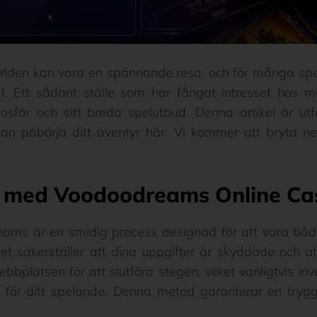
ärlden kan vara en spännande resa, och för många spel
al. Ett sådant ställe som har fångat intresset hos
mosfär och sitt breda spelutbud. Denna artikel är ut
an påbörja ditt äventyr här. Vi kommer att bryta ner
 med Voodoodreams Online Ca
reams är en smidig process designad för att vara bå
et säkerställer att dina uppgifter är skyddade och att
bbplatsen för att slutföra stegen, vilket vanligtvis inv
 för ditt spelande. Denna metod garanterar en trygg 