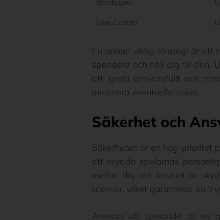
Bordsspel
E
Live Casino
L
En annan viktig strategi är att
spendera och håll dig till den.
att spela ansvarsfullt och m
minimera eventuella risker.
Säkerhet och Ans
Säkerheten är en hög prioritet
att skydda spelarnas personliga
mellan dig och kasinot är sky
licenser, vilket garanterar en try
Ansvarsfullt spelande är en g