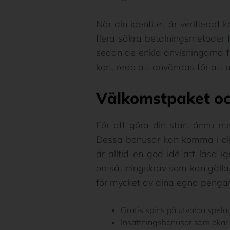
När din identitet är verifierad
flera säkra betalningsmetoder f
sedan de enkla anvisningarna fö
kort, redo att användas för att 
Välkomstpaket o
För att göra din start ännu me
Dessa bonusar kan komma i olik
är alltid en god idé att läsa i
omsättningskrav som kan gälla.
för mycket av dina egna pengar
Gratis spins på utvalda spel
Insättningsbonusar som ökar d