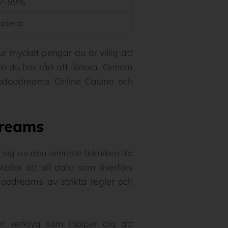
7-99%
arierar
r mycket pengar du är villig att
än du har råd att förlora. Genom
oodoodreams Online Casino och
dreams
sig av den senaste tekniken för
täller att all data som överförs
oodreams av strikta regler och
er verktyg som hjälper dig att