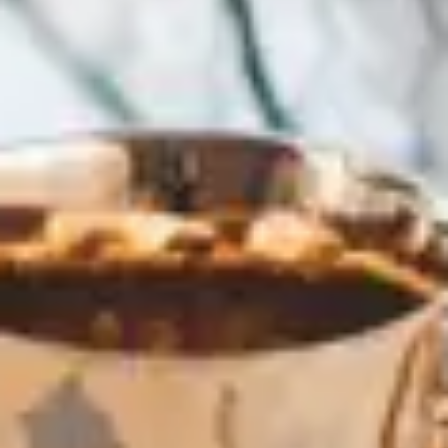
Videoslots og deres Popularitet
Videoslots er utvivlsomt de mest populære spil
hos nvcasino online. Deres tiltrækningskraft
ligger i deres tematiske variation, komplekse
bonusfunktioner og potentielle store gevinster.
Mange af videoslotsne har progressive jackpots,
der kan vokse til enorme beløb, hvilket gør dem
ekstra attraktive for spillerne. Spil som Starburst,
Gonzo’s Quest og Book of Dead er konstant
blandt de mest spillede titler.
Antal
Spiltype
Populære Titler
Spil