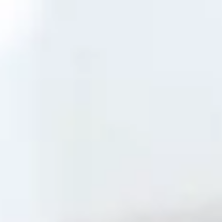
Spiludvalget hos nvcasino online – Et
Overflødighedshorn af Muligheder
Videoslots og deres Popularitet
Bonusser og Kampagner hos nvcasino
online – Fordele for Nye og Eksisterende
Spillere
Vilkår og Betingelser for Bonusser
Sikkerhed og Licens hos nvcasino online –
Spil med Ro i Sindet
Teknologiske Sikkerhedsforanstaltninger
Kundeservice hos nvcasino online – Hjælp
Er Aldrig Langt Væk
Fremtidens nvcasino online – Innovation og
Udvikling
🔥 Spil
▶️