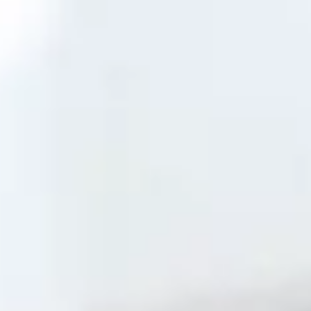
Die Spielauswahl bei ninecasino im Detail
Spielautomaten – Die Klassiker unter den
Casino-Spielen
Zahlungsmethoden und Sicherheit bei
ninecasino
Bonusangebote und Promotions bei
ninecasino
Kundenservice und Benutzerfreundlichkeit
bei ninecasino
Verantwortungsvolles Spielen bei
ninecasino
Zusätzliche Angebote und zukünftige
Entwicklungen bei ninecasino
🔥
Spielen
▶️