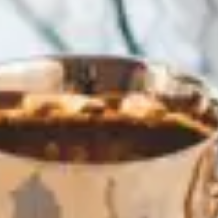
Palette an Themen und Spielmechaniken, die für
stundenlangen Spielspaß sorgen.
Spielautomaten – Die Klassiker
unter den Casino-Spielen
Spielautomaten sind zweifellos die beliebtesten
Spiele in Online-Casinos. ninecasino bietet eine
riesige Auswahl an verschiedenen Automaten,
darunter klassische Früchte-Slots, moderne
Video-Slots mit aufwendigen Grafiken und
Animationen sowie progressive Jackpot-Slots,
bei denen es um hohe Gewinne geht. Durch die
Zusammenarbeit mit verschiedenen
Softwareanbietern ist sichergestellt, dass für
jeden Geschmack etwas dabei ist. Ob einfache