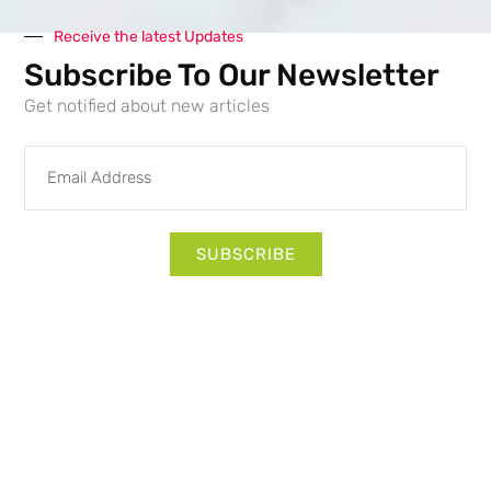
Neteller) und Banküberweisungen. Alle
Transaktionen werden durch modernste
Receive the latest Updates
Verschlüsselungstechnologien geschützt, um
Subscribe To Our Newsletter
sicherzustellen, dass die persönlichen und
Get notified about new articles
finanziellen Daten der Spieler vertraulich
behandelt werden. ninecasino ist lizenziert und
reguliert, was zusätzliche Sicherheit
gewährleistet.
SUBSCRIBE
Bonusangebote und Promotions
bei ninecasino
Um neue Spieler zu gewinnen und bestehende
Kunden zu belohnen, bietet ninecasino eine
Vielzahl an attraktiven Bonusangeboten und
Promotions. Dazu gehören