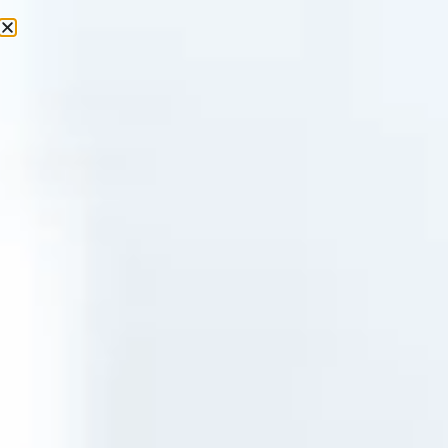
Login
Erheblicher Komfort und
Vertrauen mit ninecasino für
anspruchsvolle Spieler
May 21, 2026
Data Seekho
Erheblicher Komfort und Vertrauen mit
ninecasino für anspruchsvolle Spieler