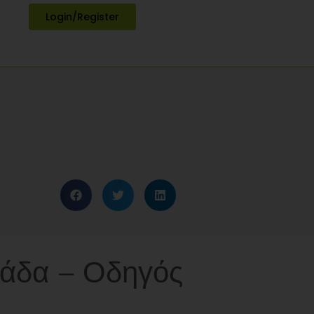
Login/Register
λλάδα – Οδηγός