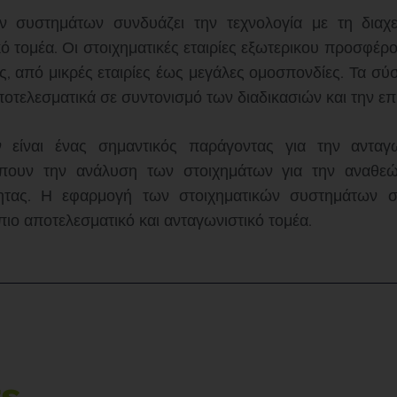
 συστημάτων συνδυάζει την τεχνολογία με τη διαχε
ό τομέα. Οι στοιχηματικές εταιρίες εξωτερικου προσφέρ
ις, από μικρές εταιρίες έως μεγάλες ομοσπονδίες. Τα σύ
αποτελεσματικά σε συντονισμό των διαδικασιών και την ε
 είναι ένας σημαντικός παράγοντας για την ανταγω
ρέπουν την ανάλυση των στοιχημάτων για την αναθεώ
τητας. Η εφαρμογή των στοιχηματικών συστημάτων συ
πιο αποτελεσματικό και ανταγωνιστικό τομέα.
ts