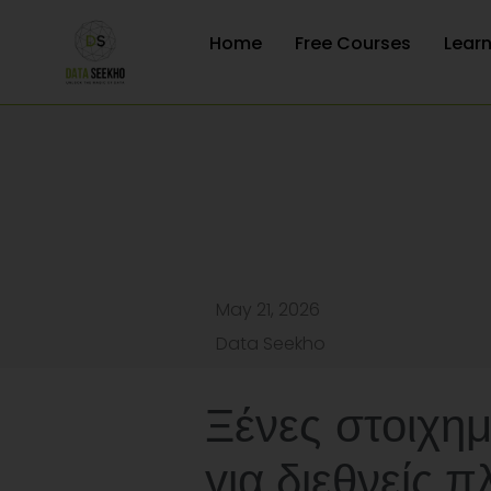
Home
Free Courses
Lear
May 21, 2026
Data Seekho
Ξένες στοιχημ
για διεθνείς 