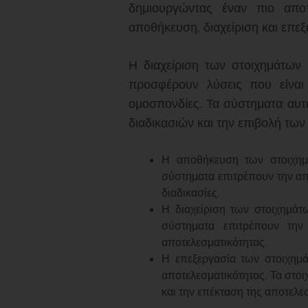
δημιουργώντας έναν πιο αποτ
αποθήκευση, διαχείριση και επεξ
Η διαχείριση των στοιχημάτων 
προσφέρουν λύσεις που είναι 
ομοσπονδίες. Τα σύστηματα αυτά
διαδικασιών και την επιβολή των
Η αποθήκευση των στοιχημάτ
σύστηματα επιτρέπουν την απ
διαδικασίες.
Η διαχείριση των στοιχημάτω
σύστηματα επιτρέπουν την
αποτελεσματικότητας.
Η επεξεργασία των στοιχημά
αποτελεσματικότητας. Τα στο
και την επέκταση της αποτελε