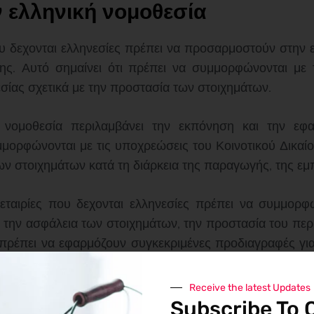
 ελληνική νομοθεσία
ου δεχονται ελληνεσίες πρέπει να προσαρμοστούν στην ε
ς. Αυτό σημαίνει ότι πρέπει να συμμορφώνονται με τ
εσίας σχετικά με την προστασία των στοιχημάτων.
 νομοθεσία περιλαμβάνει την εκπόνηση και την εφ
μορφώνονται με τις υποχρεώσεις του Κοινοτικού Δικαίο
ν στοιχημάτων κατά τη διάρκεια της παραγωγής, της εμπ
ς εταιρίες που δεχονται ελληνεσίες πρέπει να συμμορφ
ε την ασφάλεια των στοιχημάτων, την προστασία του περ
 πρέπει να εφαρμόζουν συγκεκριμένες προδιαγραφές γι
πει να συμμορφώνονται με τις υποχρεώσεις της ελληνικ
Receive the latest Updates
αιρίες που δεχονται ελληνεσίες πρέπει να είναι σε θ
Subscribe To 