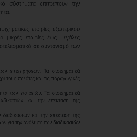
ικά σύστηματα επιτρέπουν την
τητα.
ιχηματικές εταιρίες εξωτερικου
ό μικρές εταιρίες έως μεγάλες
ποτελεσματικά σε συντονισμό των
ων επιχειρήσεων. Τα στοιχηματικά
ι τους πελάτες και τις παραγωγικές
ητα των εταιρειών. Τα στοιχηματικά
αδικασιών και την επέκταση της
 διαδικασιών και την επέκταση της
των για την ανάλυση των διαδικασιών