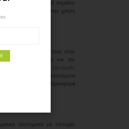
ινοτικού Δικαίου. Αυτό σημαίνει
γωγή, την εμπορία και την χρήση
les
 επιτυχή ενσωμάτωσή τους στην
BE
ην ανταγωνιστικότητα και την
ς το SAP, Oracle και Microsoft,
 να εξεταστούν τα προτεινόμενα
ι την προσαρμόζουσα προσφορά
ματικά σύστηματα με επιτυχία,