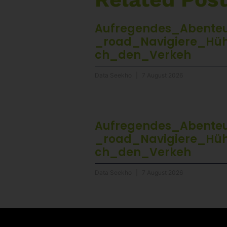
Aufregendes_Abente
_road_Navigiere_Hüh
ch_den_Verkeh
Data Seekho
7 August 2026
Aufregendes_Abente
_road_Navigiere_Hüh
ch_den_Verkeh
Data Seekho
7 August 2026