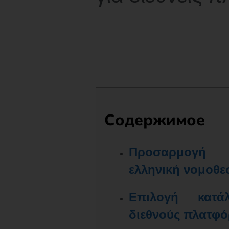
Содержимое
Προσαρμογή
ελληνική νομοθε
Επιλογή κατάλ
διεθνούς πλατφ