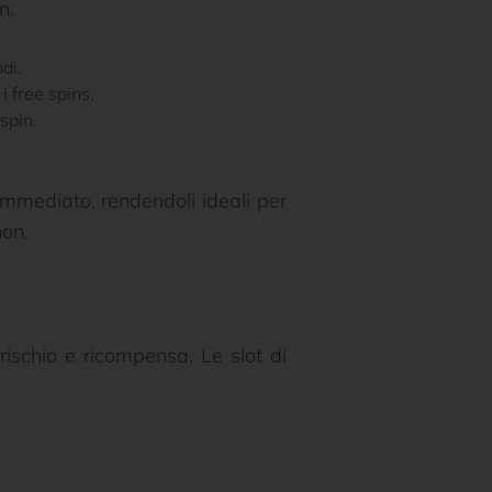
n.
di.
i free spins.
spin.
o immediato, rendendoli ideali per
hon.
 rischio e ricompensa. Le slot di