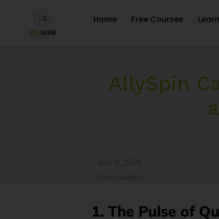
Home
Free Courses
Lear
AllySpin C
a
April 12, 2026
Data Seekho
1. The Pulse of Qu