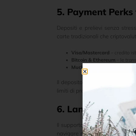
5. Payment Perks 
Depositi e prelievi senza stre
carte tradizionali che criptoval
Visa/Mastercard
– credito is
Bitcoin & Ethereum
– le tran
MuchBetter & Interac
– opzi
Il deposito minimo è di €20, ma 
limiti di prelievo sono abbastanz
6. Language & Acc
Il supporto multilingue della p
navigare nella tua lingua madre