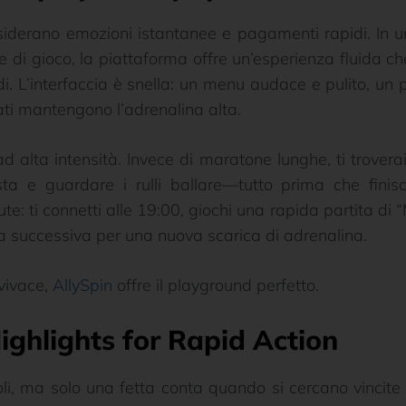
desiderano emozioni istantanee e pagamenti rapidi. I
 di gioco, la piattaforma offre un’esperienza fluida che
i. L’interfaccia è snella: un menu audace e pulito, un 
ti mantengono l’adrenalina alta.
 alta intensità. Invece di maratone lunghe, ti troverai 
a e guardare i rulli ballare—tutto prima che finis
ute: ti connetti alle 19:00, giochi una rapida partita di
a successiva per una nuova scarica di adrenalina.
vivace,
AllySpin
offre il playground perfetto.
ighlights for Rapid Action
itoli, ma solo una fetta conta quando si cercano vincit