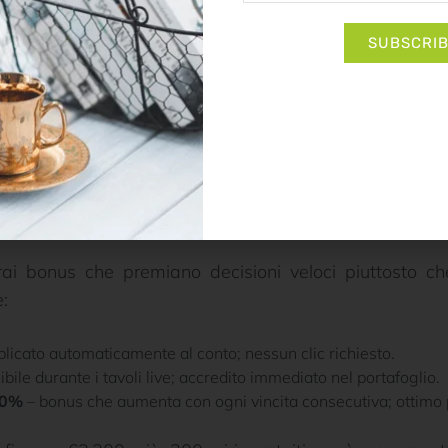
sì puoi entrare in azione dal telefono mentre aspetti la 
SUBSCRI
 un design reattivo; il menu si riduce a un’icona che si
 Il layout minimalista del sito assicura che non si p
rafiche.
r the Speedster
ai bonus che premiano decisioni veloci piuttosto che
:
licato automaticamente al conto; nessun clic richiesto.
bile durante i tavoli live; accredito immediato nel portafoglio.
00%
– bonus che aumenta con ogni vincita consecutiva; ottimo p