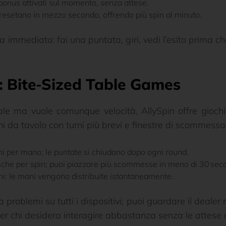
 bonus attivati sul momento, senza attese.
si resetano in mezzo secondo, offrendo più spin al minuto.
a immediato: fai una puntata, giri, vedi l’esito prima che 
e: Bite‑Sized Table Games
ale ma vuole comunque velocità, AllySpin offre giochi
ochi da tavolo con turni più brevi e finestre di scommessa 
ni per mano; le puntate si chiudono dopo ogni round.
sche per spin; puoi piazzare più scommesse in meno di 30 seco
ni; le mani vengono distribuite istantaneamente.
problemi su tutti i dispositivi; puoi guardare il dealer
 chi desidera interagire abbastanza senza le attese dei