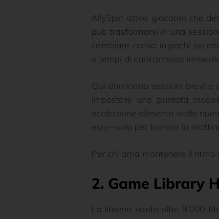
AllySpin attira giocatori che 
può trasformarsi in una sessione
cambiare corsia in pochi second
e tempi di caricamento immedia
Qui dominano sessioni brevi e ad
impostare una puntata modest
eccitazione alimenta visite ripet
esci—solo per tornare la mattin
Per chi ama mantenere il ritmo 
2. Game Library H
La libreria vanta oltre 9 000 t