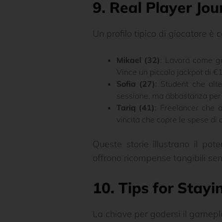
9. Real Player Jo
Un profilo tipico di giocatore è c
Mikael (32)
: Lavora come gr
Vince un piccolo jackpot di 
Sofia (27)
: Student che alte
sessione, ma abbastanza per m
Tariq (41)
: Freelancer che 
vincita che copre le spese d
Queste storie illustrano il pot
offrono ricompense tangibili se
10. Tips for Stayi
La chiave per godersi il gameplay