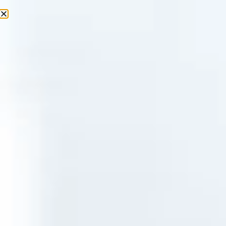
Login
AllySpin Casino:
Speed‑Focused Slot Action
and Lightning‑Fast Wins
April 12, 2026
Data Seekho
1. The Pulse of Quickplay
at AllySpin