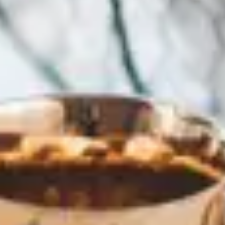
una puntata, giri, vedi l’esito prima che il caffè si
raffreddi, e decidi se spingere o tirare.
4. Live Dealer Lite:
Bite‑Sized Table Games
Per chi desidera l’aspetto sociale ma vuole
comunque velocità, AllySpin offre giochi “Live
Dealer Lite”. Questi sono versioni snellite dei
classici giochi da tavolo con turni più brevi e
finestre di scommessa più veloci.
Quick Blackjack
– cinque turni per mano; le puntate si
chiudono dopo ogni round.
Speedy Roulette
– cinque tasche per spin; puoi
piazzare più scommesse in meno di 30 secondi.
Poker Flash
– poker a tre mani; le mani vengono