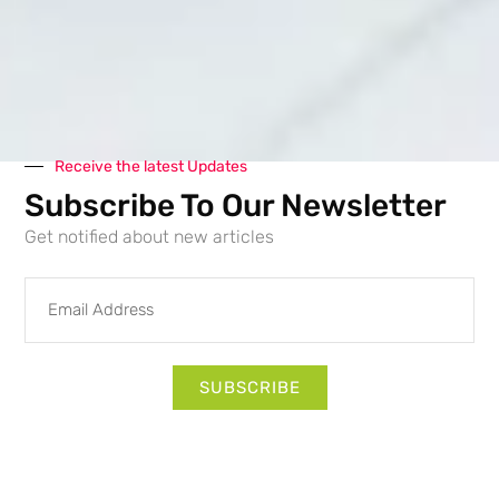
lingue tra cui spagnolo, tedesco, francese e
polacco—significa che puoi navigare nella tua
lingua madre in qualsiasi momento e ovunque. Il
sito ottimizzato per mobile si carica rapidamente
su dispositivi Android e iOS, così puoi entrare in
Receive the latest Updates
azione dal telefono mentre aspetti la fine di una
Subscribe To Our Newsletter
riunione o durante il tragitto a casa.
Get notified about new articles
Le sessioni brevi beneficiano di un design
reattivo; il menu si riduce a un’icona che si
espande con un tap, riducendo le frizioni tra login
e gameplay. Il layout minimalista del sito
SUBSCRIBE
assicura che non si perda tempo a scorrere
menu o ad aspettare il caricamento delle
grafiche.