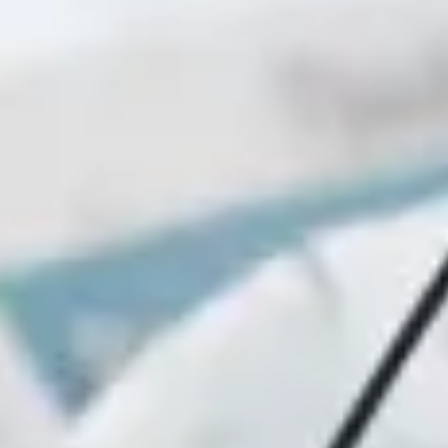
che finisca il pranzo. Quel momento di
eccitazione alimenta visite ripetute: ti connetti
alle 19:00, giochi una rapida partita di “Mega
Spin” per pochi minuti, poi esci—solo per tornare
la mattina successiva per una nuova scarica di
adrenalina.
Per chi ama mantenere il ritmo vivace,
AllySpin
offre il playground perfetto.
2. Game Library Highlights
for Rapid Action
La libreria vanta oltre 9 000 titoli, ma solo una
fetta conta quando si cercano vincite rapide.
Abbiamo evidenziato le gemme più popolari di