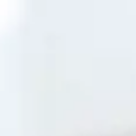
AllySpin attira giocatori che desiderano emozioni
istantanee e pagamenti rapidi. In un mondo
dove una pausa caffè può trasformarsi in una
sessione di gioco, la piattaforma offre
un’esperienza fluida che ti permette di girare,
vincere e cambiare corsia in pochi secondi.
L’interfaccia è snella: un menu audace e pulito,
un pulsante “Play Now” ben visibile e tempi di
caricamento immediati mantengono l’adrenalina
alta.
Qui dominano sessioni brevi e ad alta intensità.
Invece di maratone lunghe, ti troverai a fare
login, scegliere una slot, impostare una puntata
modesta e guardare i rulli ballare—tutto prima