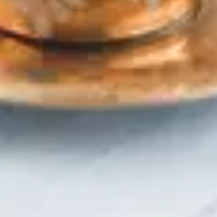
Visa/Mastercard
– credito istantaneo; nessun ritardo di
autenticazione.
Bitcoin & Ethereum
– le transazioni si completano in
pochi minuti.
MuchBetter & Interac
– opzioni mobile-friendly che si
regolano immediatamente.
Il deposito minimo è di €20, ma puoi scegliere
qualsiasi importo ti faccia sentire a tuo agio per
una sessione rapida. I limiti di prelievo sono
abbastanza generosi da evitare di raggiungere il
limite durante brevi burst di gioco.
6. Language & Accessibility
for On‑the‑Go Players
Il supporto multilingue della piattaforma—29