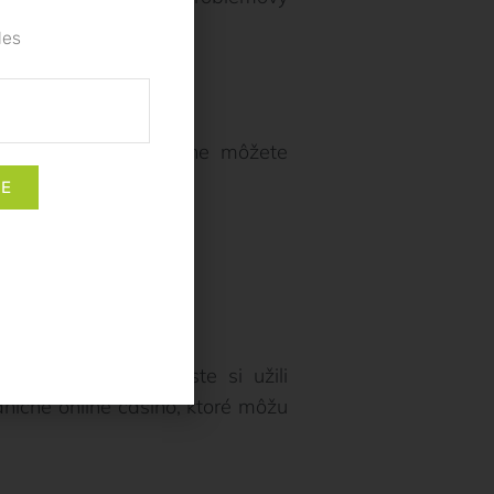
les
ku. Pri hraní v kasíne môžete
BE
 plánovanie, aby ste si užili
icne online casino, ktoré môžu