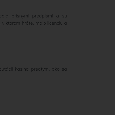
adia prísnymi predpismi a sú
v ktorom hráte, malo licenciu a
eputácii kasína predtým, ako sa