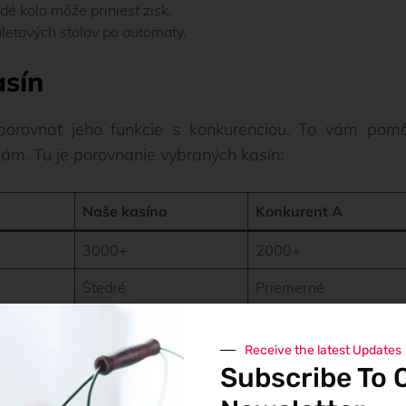
é kolo môže priniesť zisk.
uletových stolov po automaty.
asín
 porovnať jeho funkcie s konkurenciou. To vám pom
bám. Tu je porovnanie vybraných kasín:
Naše kasíno
Konkurent A
3000+
2000+
Štedré
Priemerné
Intuitívne
Stredne náročné
Receive the latest Updates
Subscribe To 
síno ponúka široké možnosti hier a štedré bonusy, čo 
ne hranie je dôležité, aby kasíno malo jednoduché rozhr