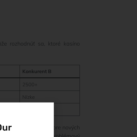
ôže rozhodnúť sa, ktoré kasíno
Konkurent B
2500+
Nízke
Zložité
Our
môže byť rozhodujúce pre nových
anie, ktoré zaručí bezproblémový