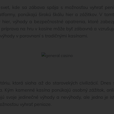
i svet, kde sa zábava spája s možnosťou vyhrať pe
tformy, ponúkajú širokú škálu hier a zážitkov. V to
ypy hier, výhody a bezpečnostné opatrenia, ktoré zabez
, príprava na hru v kasíne môže byť zábavná a vzrušu
výhody v porovnaní s tradičnými kasínami.
óriu, ktorá siaha až do starovekých civilizácií. Dnes 
a. Kým kamenné kasína ponúkajú osobný zážitok, onli
ú svoje jedinečné výhody a nevýhody, ale jedno je is
ožnosťou vyhrať peniaze.