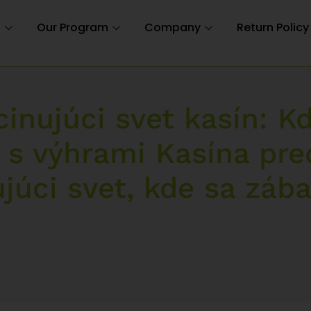
n
Our Program
Company
Return Policy
cinujúci svet kasín: K
a s výhrami Kasína pre
ujúci svet, kde sa zába