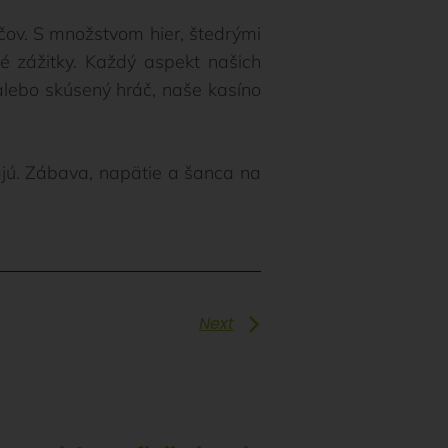
čov. S množstvom hier, štedrými
é zážitky. Každý aspekt našich
alebo skúsený hráč, naše kasíno
kajú. Zábava, napätie a šanca na
Next