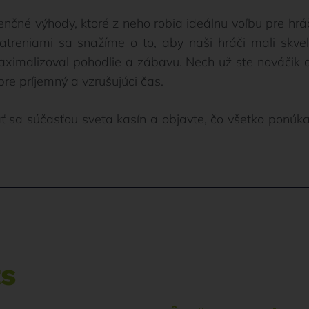
čné výhody, ktoré z neho robia ideálnu voľbu pre hrá
reniami sa snažíme o to, aby naši hráči mali skvel
maximalizoval pohodlie a zábavu. Nech už ste nováčik 
re príjemný a vzrušujúci čas.
stať sa súčasťou sveta kasín a objavte, čo všetko ponú
ts