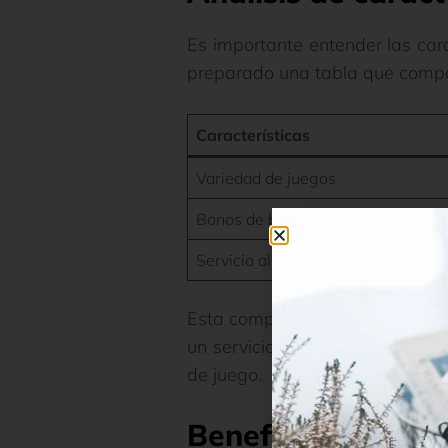
Es importante entender las cara
preparado una tabla que compar
Características
Variedad de juegos
Bonos de bienvenida
Servicio al cliente
Esta comparación muestra que P
un servicio al cliente más acc
de juego.
Beneficios clave d