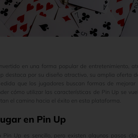
nvertido en una forma popular de entretenimiento, a
p destaca por su diseño atractivo, su amplia oferta 
medida que los jugadores buscan formas de mejorar 
der cómo utilizar las características de Pin Up se vue
itan el camino hacia el éxito en esta plataforma.
ugar en Pin Up
ino Pin Up es sencillo, pero existen algunos pasos c