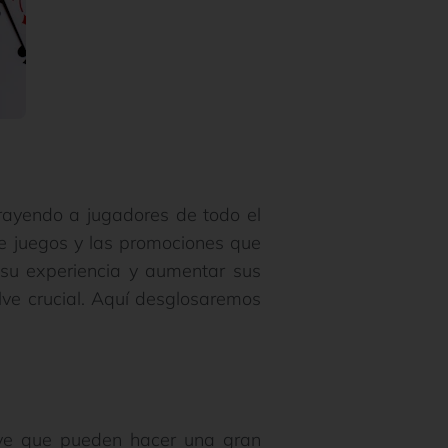
trayendo a jugadores de todo el
de juegos y las promociones que
su experiencia y aumentar sus
lve crucial. Aquí desglosaremos
lave que pueden hacer una gran