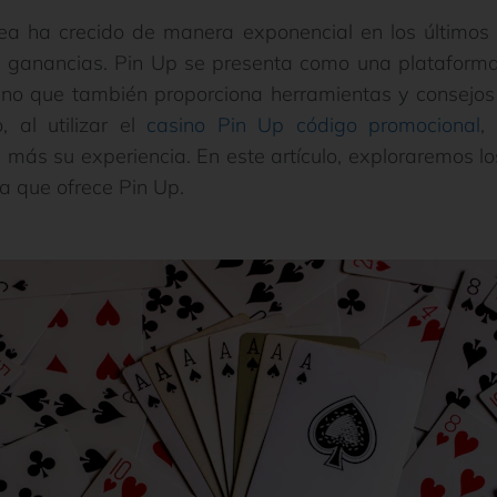
nea ha crecido de manera exponencial en los últimos 
s ganancias. Pin Up se presenta como una plataforma
no que también proporciona herramientas y consejos
, al utilizar el
casino Pin Up código promocional
,
más su experiencia. En este artículo, exploraremos los
ia que ofrece Pin Up.