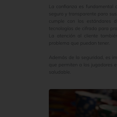
La confianza es fundamental c
seguro y transparente para sus
cumple con los estándares de
tecnologías de cifrado para pr
La atención al cliente tambié
problema que puedan tener.
Además de la seguridad, es im
que permiten a los jugadores e
saludable.