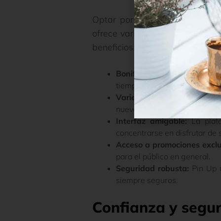
Optar por Pin Up como tu casi
ofrece varios beneficios que p
beneficios:
Bonificaciones atractivas:
Pi
tiempo y aumentar tus posibi
Variedad de juegos:
Con una
nuevo para explorar.
Interfaz amigable:
La plata
concentrarse en disfrutar de 
Acceso a promociones exclu
para el público en general.
Seguridad robusta:
Pin Up u
siempre seguros.
Confianza y segu