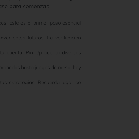
paso para comenzar:
cos. Este es el primer paso esencial
venientes futuros. La verificación
u cuenta. Pin Up acepta diversas
gamonedas hasta juegos de mesa, hay
tus estrategias. Recuerda jugar de