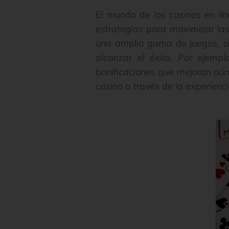
El mundo de los casinos en lí
estrategias para maximizar la
una amplia gama de juegos, si
alcanzar el éxito. Por ejemplo
bonificaciones que mejoran aún 
casino a través de la experienc