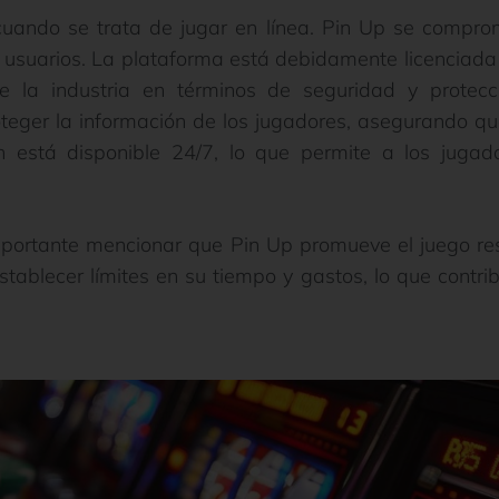
uando se trata de jugar en línea. Pin Up se compro
 usuarios. La plataforma está debidamente licenciada y
 la industria en términos de seguridad y protecc
oteger la información de los jugadores, asegurando q
n está disponible 24/7, lo que permite a los jugad
portante mencionar que Pin Up promueve el juego re
stablecer límites en su tiempo y gastos, lo que contr