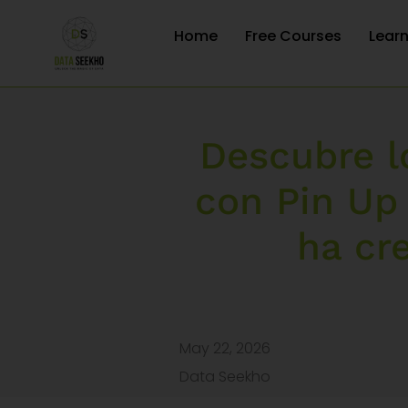
Home
Free Courses
Lear
Descubre lo
con Pin Up
ha cr
May 22, 2026
Data Seekho