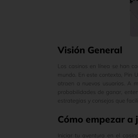
Visión General
Los casinos en línea se han co
mundo. En este contexto, Pin U
atraen a nuevos usuarios. A 
probabilidades de ganar, enten
estrategias y consejos que facil
Cómo empezar a j
Iniciar tu aventura en el cas