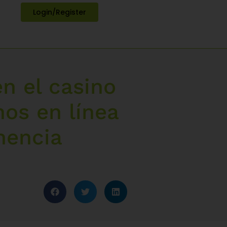
Login/Register
en el casino
os en línea
nencia