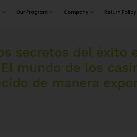
n
Our Program
Company
Return Policy
s secretos del éxito 
 El mundo de los casin
ecido de manera expo