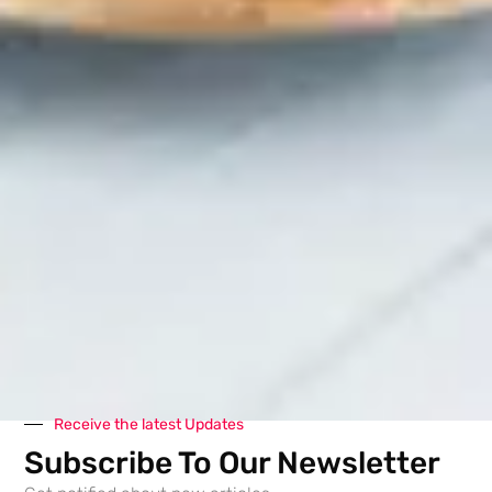
Veel online casino’s zonder CRUKS opereren met
een licentie van Malta Gaming Authority (MGA)
of Curacao eGaming. Deze licenties zijn een
kwaliteitslabel dat aangeeft dat het casino
voldoet aan strenge eisen op het gebied van
eerlijkheid, veiligheid en bescherming van
spelers. Hoewel deze licenties niet dezelfde
wettelijke kracht hebben als een Nederlandse
vergunning, bieden ze toch een zekere mate van
garantie. Het is als gokker goed om te weten
wie licht vergunningoplosser als het aankomt.
Het kiezen van casino’s met gerespecteerde,
gerenommeerde Europese vergunningen
verbetert de hoofdzakelijke
Receive the latest Updates
veiligheidsdownloader uw land.
Subscribe To Our Newsletter