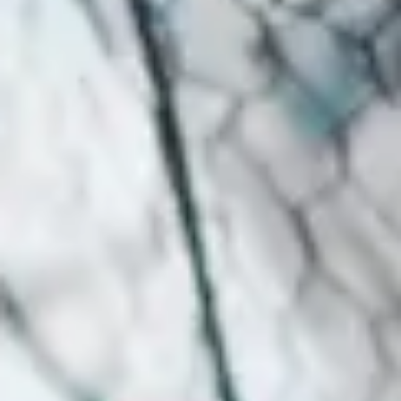
Spelen bij een online casino zonder CRUKS biedt
verschillende voordelen. In de eerste plaats
geniet je van maximale vrijheid. Je bent niet
gebonden aan zelfopgelegde uitsluitingen via
het CRUKS-register, wat betekent dat je op elk
moment kunt beslissen wanneer en hoeveel je
wilt spelen. Dit is vooral aantrekkelijk voor
spelers die zich niet willen laten dicteren door
externe regulering. Tijd is essentieel en
online
casino zonder cruks
platformen behandelen het
als essentieel voor hun gebruikers.
Snellere Uitbetalingen en Betere
Bonussen
Casino’s zonder CRUKS bieden vaak snellere