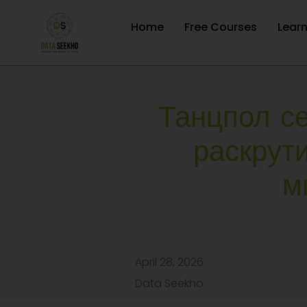
Home
Free Courses
Lear
Танцпол с
раскрут
м
April 28, 2026
Data Seekho