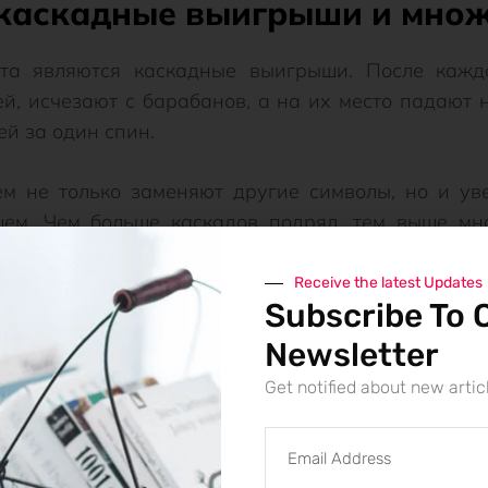
 каскадные выигрыши и мно
ота являются каскадные выигрыши. После каж
й, исчезают с барабанов, а на их место падают 
й за один спин.
м не только заменяют другие символы, но и ув
м. Чем больше каскадов подряд, тем выше мно
 механика делает игру особенно увлекательной и 
Receive the latest Updates
Subscribe To 
ели в слоте
Newsletter
ются после каждого каскадного выигрыша. Первы
Get notified about new artic
и так далее. Множитель продолжает расти до те
ксимальный множитель, который можно получи
куш. Именно эта возможность делает слот таким 