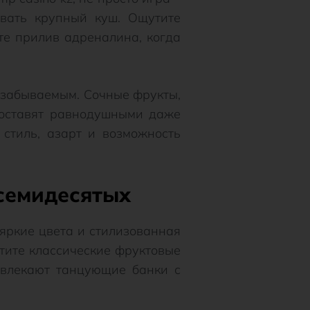
рвать крупный куш. Ощутите
е прилив адреналина, когда
езабываемым. Сочные фрукты,
ставят равнодушными даже
 стиль, азарт и возможность
семидесятых
яркие цвета и стилизованная
тите классические фруктовые
ивлекают танцующие банки с