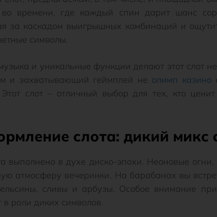
 во времени, где каждый спин дарит шанс со
ая за каскадом выигрышных комбинаций и ощутит
ветные символы.
музыка и уникальные функции делают этот слот н
ем и захватывающий геймплей не
олимп казино
о
Этот слот – отличный выбор для тех, кто ценит
рмление слота: дикий микс 
а выполнено в духе диско-эпохи. Неоновые огни, 
ую атмосферу вечеринки. На барабанах вы встре
пельсины, сливы и арбузы. Особое внимание пр
 в роли диких символов.