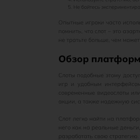
Не бойтесь экспериментиро
Опытные игроки часто испол
помнить, что слот – это аза
не тратьте больше, чем может
Обзор платформы
Слоты подобные этому досту
игр и удобным интерфейсом.
современные видеослоты или
акции, а также надежную сис
Слот легко найти на платфор
него как на реальные деньги
разработать свою стратегию.