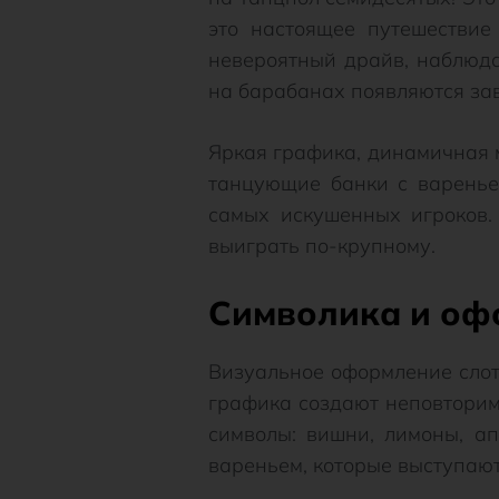
это настоящее путешествие
невероятный драйв, наблюд
на барабанах появляются за
Яркая графика, динамичная 
танцующие банки с варень
самых искушенных игроков. 
выиграть по-крупному.
Символика и офо
Визуальное оформление слот
графика создают неповторим
символы: вишни, лимоны, а
вареньем, которые выступают