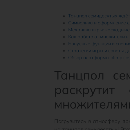
Танцпол семидесятых ждёт:
Символика и оформление с
Механика игры: каскадные
Как работают множители в 
Бонусные функции и спец
Стратегии игры и советы д
Обзор платформы olimp casi
Танцпол сем
раскрутит
множителями
Погрузитесь в атмосферу яр
на танцпол семидесятых! Этот