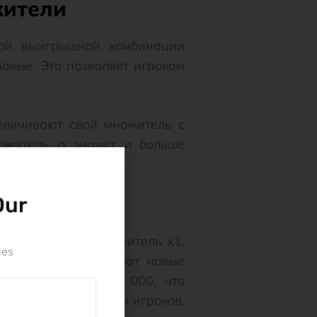
жители
дой выигрышной комбинации
новые. Это позволяет игрокам
еличивают свой множитель с
житель, а значит, и больше
непредсказуемой.
Our
й каскад дает множитель x1,
les
х пор, пока выпадают новые
ть, достигает x20 000, что
привлекательным для игроков,