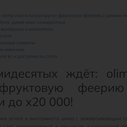
 olimp casino kz раскрутит фруктовую феерию с дикими м
лота: дикий микс семидесятых
 выигрыши и множители
слоте
иальные символы
ля новичков
no kz и доступность слота
идесятых ждёт: oli
 фруктовую феери
 до x20 000!
ких огней и винтажного шика с захватывающим сл
 слот, предлагаемый, в том числе, и площадкой olim