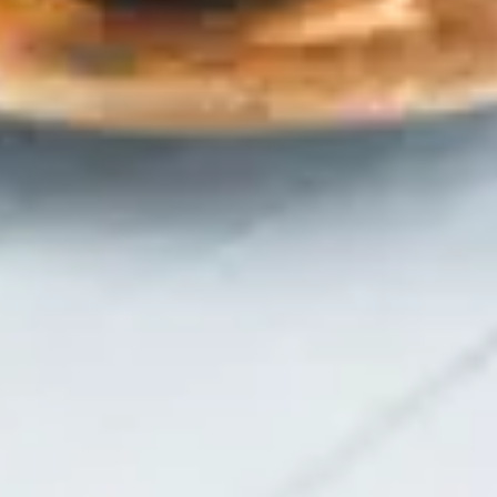
Encontrarás slots tradicionales de 3 o 5 rodillos,
sin funciones ni extras innecesarios. Disfruta de
bonos exclusivos, juegos modernos y pagos
rápidos y seguros desde el primer día. Empieza
ya tu aventura de juego y aprovecha los mejores
bonos del sector.
Apuesta a lo grande con
nuestros mejores juegos de
mesa
Juega a nuestras mejores tragaperras y
sumérgete en la experiencia de Las Vegas.
Puede haber diferentes bonificaciones, funciones
agregadas, una estructura de pago diferente o
un cambio en el número de líneas de pago. Las