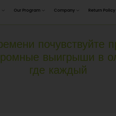
n
Our Program
Company
Return Policy
ремени почувствуйте 
громные выигрыши в о
где каждый