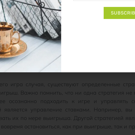
т изменить жизнь игрока в мгновение ока.
SUBSCRI
игру, которая вам интересна по сюжету.
окая волатильность означает редкие, но крупные вы
выше RTP, тем больше вероятность вернуть часть своих с
те внимание на наличие фриспинов, бонусных игр и спе
оты
его игра случая, существуют определенные стра
игрыш. Важно помнить, что ни одна стратегия не 
ее осознанно подходить к игре и управлять с
й является управление ставками. Например, вы
вать их по мере выигрыша. Другой стратегией явл
 вовремя остановиться, как при выигрыше, так и п