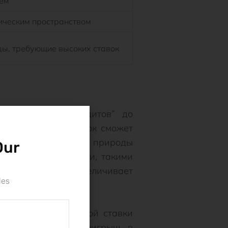
ем
ическим пространством
ы, требующие высоких ставок
х “одноруких бандитов” до
иями – каждый игрок сможет
, космоса или дикой природы
Our
иальными символами, такими
 что значительно увеличивает
les
 слотах часть каждой ставки
онов долларов. Выигрыш в