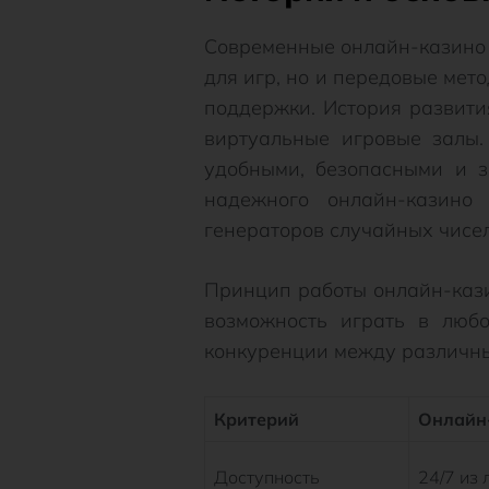
Современные онлайн-казино 
для игр, но и передовые ме
поддержки. История развити
виртуальные игровые залы.
удобными, безопасными и 
надежного онлайн-казино 
генераторов случайных чисел
Принцип работы онлайн-казин
возможность играть в любо
конкуренции между различным
Критерий
Онлайн
Доступность
24/7 из