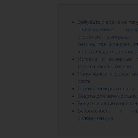
Забудьте о времени: поч
прикосновение ис
огромные выигрыши 
казино, где каждый сп
шанс разбудить древнее 
История и основные 
работы онлайн казино
Популярные игровые ав
слоты
Стратегии игры в слоты
Советы для начинающих 
Бонусы и акции в онлайн
Безопасность и над
онлайн-казино