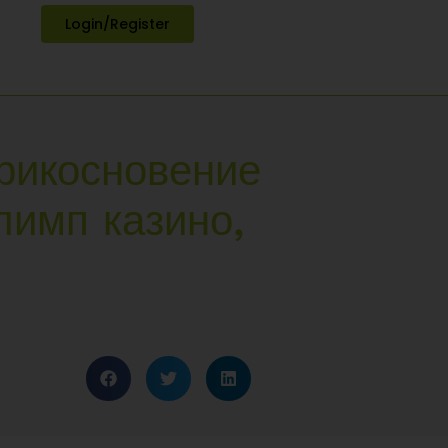
Login/Register
прикосновение
лимп казино,