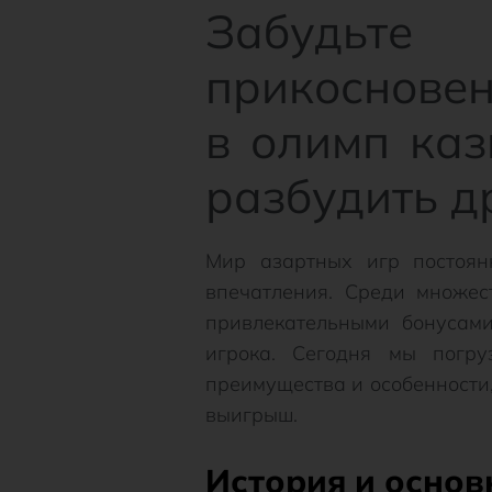
Забудьте
прикосновен
в олимп каз
разбудить д
Мир азартных игр постоян
впечатления. Среди множес
привлекательными бонусам
игрока. Сегодня мы погру
преимущества и особенности,
выигрыш.
История и осно