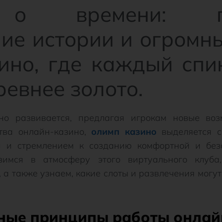
 о времени: поч
ие истории и огром
ино, где каждый спи
ревнее золото.
но развивается, предлагая игрокам новые во
тва онлайн-казино,
олимп казино
выделяется с
и и стремлением к созданию комфортной и без
зимся в атмосферу этого виртуального клуба
 а также узнаем, какие слоты и развлечения мог
вные принципы работы онлай