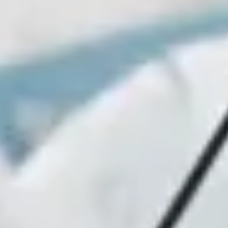
struttura di pagina che rimane costante,
riducendo la curva di apprendimento già dal
secondo accesso.
La piattaforma integra inoltre:
Filtro intelligente per provider, tema, volatilità,
meccaniche di gioco e intervallo di puntata.
Pagina slot pulita, con informazioni chiave sempre visibili
(RTP, volatilità, tipo di jackpot, funzioni bonus).
Gestione promozioni dinamica, con banner e
promemoria per bonus attivi, tornei e challenge
settimanali.
Questa struttura facilita sia le sessioni brevi (5–
10 minuti) che quelle più lunghe, permettendo di
passare rapidamente da slot casual a giochi da
tavolo o live dealer senza perdere riferimenti