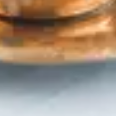
chiare e un impatto maggiore delle decisioni.
Winnita offre:
Roulette digitale con puntate interne/esterne, varianti
europee, francesi e americane.
Blackjack con diverse varianti (classico, multi‑mano,
pontoon, ecc.).
Baccarat in versione standard e side‑bet.
Poker (es. Caribbean Stud, Three Card Poker, Ultimate
Texas Hold’em).
Nella sezione Live Casino la piattaforma dispone
di oltre 150 tavoli live, grazie a provider come
Pragmatic Play ed Evolution Gaming.
Tra le tipologie più presenti:
Blackjack live con tavoli a 7 posti, tavoli VIP e tavoli
illimitati.
Roulette live (classica, Lightning, Auto Roulette, Speed