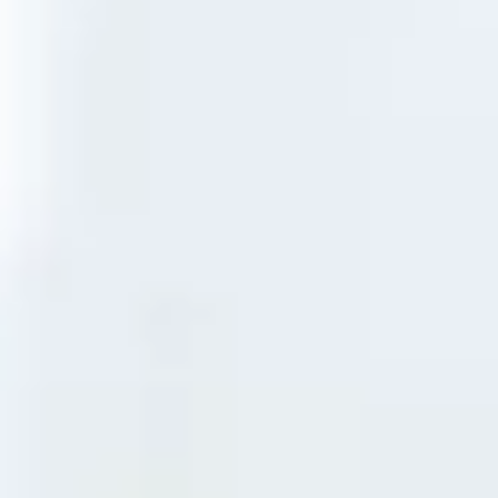
pagamenti moderni, ampia scelta di titoli e
accesso da mobile. Winnita casino propone slot,
live casino, tavoli e scommesse, con interfaccia
disponibile anche in italiano. Prima di registrarsi
dall’Italia, conviene verificare sempre idoneità
locale, termini di prelievo e condizioni dei bonus.
Giochi disponibili su
Winnitacasino
Winnita Casino Italia si presenta come
un’esperienza di gioco completa, moderna e
sicura, pensata appositamente per i giocatori del
mercato italiano. La piattaforma unisce
un’interfaccia estremamente intuitiva, un ampio
catalogo di giochi e un sistema promozionale