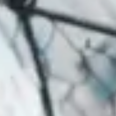
Ampia
Slot classiche, video
varietà di
slot, jackpot
temi, molte
Slot
progressivi, slot ad
con funzioni
alta volatilità
bonus e
jackpot
Interfaccia
essenziale,
Giochi
Roulette digitale,
ritmo
da
blackjack, baccarat,
controllato,
tavolo
poker e varianti
adatto a chi
predilige
strategia