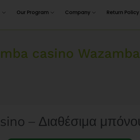
n
Our Program
Company
Return Policy
mba casino Wazamba
ino – Διαθέσιμα μπόν