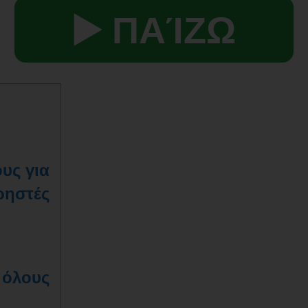
▶️ ΠΑΊΖΩ
υς για
στές
όλους