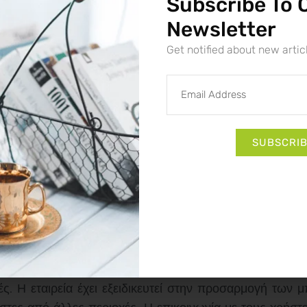
Subscribe To 
όνους για όλους τους χρήστες
Newsletter
Get notified about new artic
 την καλύτερη εμπειρία παιχνιδιού σε όλους του
ρες κατηγορίες χρηστών. Η εταιρεία έχει εξασφαλίσει ότ
γκες, θα βρουν τον τρόπο τους να χρησιμοποιήσουν το 
amba Casino καθώς και το Wazamba login και Wazamba
της να μπορεί να είναι σε θέση να ξεκινήσει το παιχνίδι
SUBSCRI
ιδικευτεί στην προσαρμογή των μπόνων του για ό
 εμπειρογνώμονες. Η εταιρεία έχει συμπεριλάβει συνεχ
 να τοντιστούν και να παρακινηθούν να εξερευνήσουν 
τικός παράγοντας για την προσαρμοστικότητα του Wazam
τρωθεί στην προσαρμογή των μπόνων του για τους χρή
ς. Η εταιρεία έχει εξειδικευτεί στην προσαρμογή των 