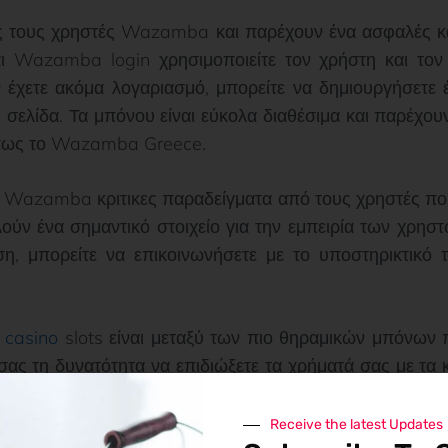
υς τους χρηστές Wazamba και παρέχουν ένα ασφαλές κ
ι Wazamba login χρησιμοποιείτε τον χρήστη και τον
ν έχετε ακόμα λογαριασμό, μπορείτε να δημιουργήσετε 
ελίδα. Τα μπόνου είναι εύκολα διαθέσιμα και παρέχουν
όπως το Wazamba Greece.
Wazamba κριτικες παραδείγματα από τους χρηστές που 
ούν ένα σημαντικό στοιχείο για την εμπειρία των χρηστ
η, μπορείτε να επικοινωνήσετε με το υποστηρικτικό
 casino
slots είναι μεταξύ των πιο θηραμικών μπόνων 
σας τη δυνατότητα να επιδιώξετε τα χρήματά σας με τα 
ναι ασφαλή και παρέχουν σας τη δυνατότητα να επιλέξ
Receive the latest Updates