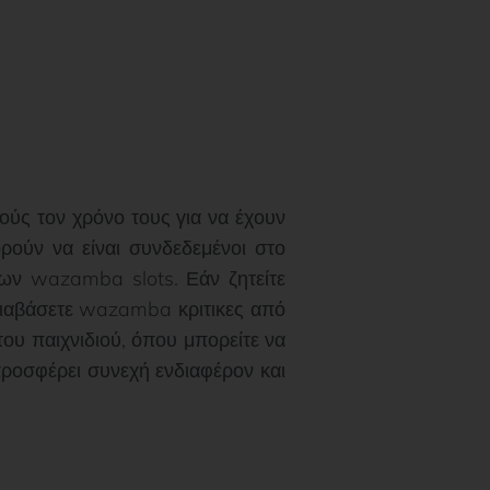
ύς τον χρόνο τους για να έχουν
ρούν να είναι συνδεδεμένοι στο
αλων wazamba slots. Εάν ζητείτε
 διαβάσετε wazamba κριτικες από
ου παιχνιδιού, όπου μπορείτε να
 προσφέρει συνεχή ενδιαφέρον και