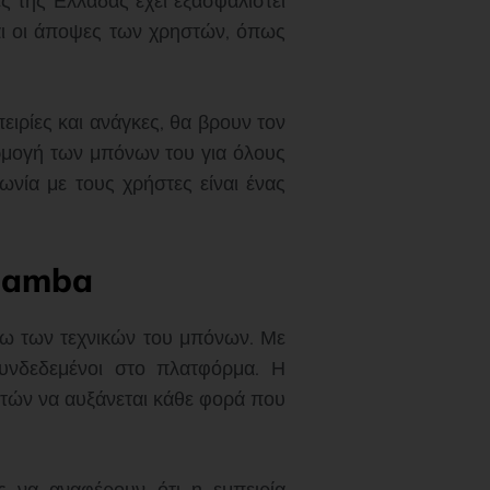
ς της Ελλάδας έχει εξασφαλιστεί
αι οι άποψες των χρηστών, όπως
ειρίες και ανάγκες, θα βρουν τον
αρμογή των μπόνων του για όλους
νία με τους χρήστες είναι ένας
azamba
σω των τεχνικών του μπόνων. Με
υνδεδεμένοι στο πλατφόρμα. Η
στών να αυξάνεται κάθε φορά που
 να αναφέρουν ότι η εμπειρία