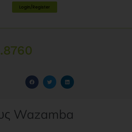
Login/Register
.8760
ους Wazamba