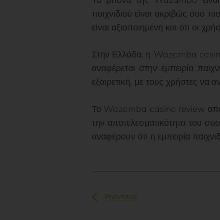
παιχνιδιού είναι ακριβώς όσο πι
είναι αξιοποιημένη και ότι οι χρ
Στην Ελλάδα, η Wazamba casino
αναφέρεται στην εμπειρία παιχν
εξαιρετική, με τους χρήστες να 
Το Wazamba casino review αποδεικ
την αποτελεσματικότητα του συσ
αναφέρουν ότι η εμπειρία παιχνι
Previous