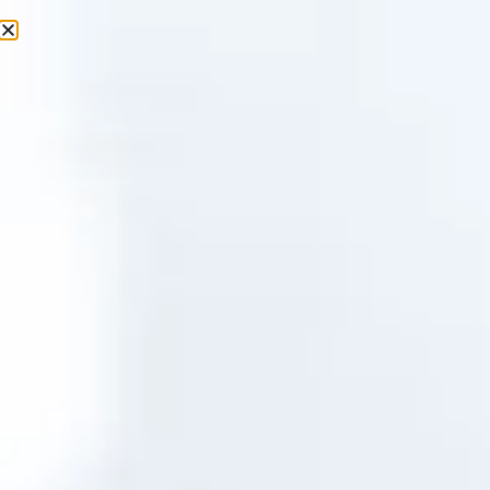
Login
UP-X онлайн казино акции и
промокоды.2680 (4)
April 24, 2026
Data Seekho
UP-X онлайн
казино – акции и