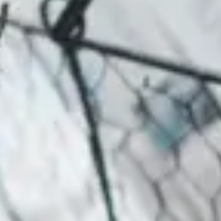
также как можно использовать их для
получения дополнительных преимуществ в
игре.
Для начала, вам нужно зарегистрироваться
на официальном сайте UP-X, чтобы получить
доступ к играм и акциям. Официальный сайт
UP-X – это upx.official, где вы можете
зарегистрироваться и начать играть.
После регистрации, вы сможете получить
доступ к играм, включая слоты, карточные
игры и другие. Кроме того, вы сможете
получать акции и промокоды, которые
помогут вам увеличить свой банкрол.