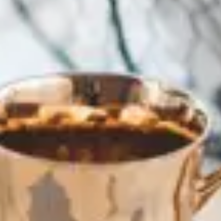
Акции и промокоды UP-X – это отличный
способ получить дополнительные
преимуществ в игре. Они могут помочь вам
увеличить свой банкрол, а также получить
доступ к дополнительным функциям и играм.
Вот несколько примеров акций и промокодов,
которые предлагает UP-X:
Промокод WELCOME15 – 15% к первому
депозиту
Промокод FREE20 – 20 бесплатных спин
Промокод DEPOSIT50 – 50% к депозиту