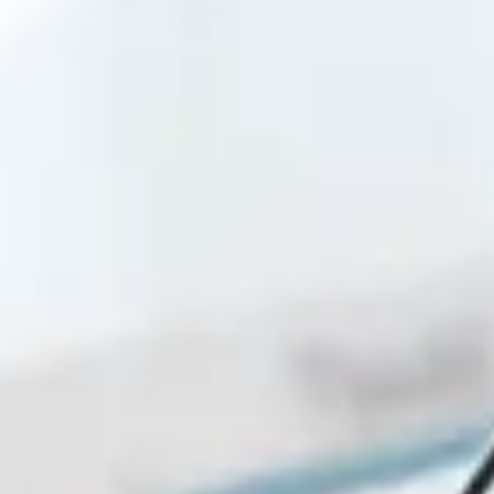
промокоды
▶️
ИГРАТЬ
Содержимое
UP-X Онлайн Казино:
Акции и Промокоды
Акции UP-X