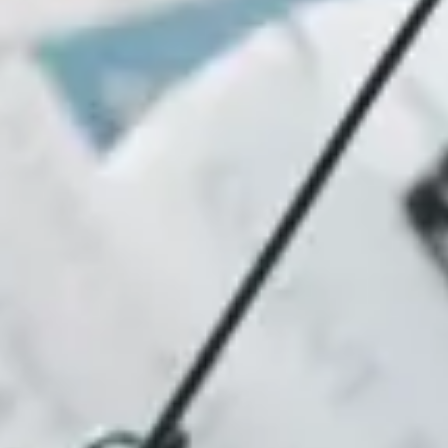
Акции и
Спецпредложения
Спецпредложения для
новых игроков
Если вы ищете новый способ играть в
онлайн-казино, то UP-X – это отличный
выбор. Это популярное онлайн-казино,
которое предлагает широкий спектр игр и
акций для своих игроков.
В этом обзоре мы рассмотрим акции и
промокоды, которые предлагает UP-X, а