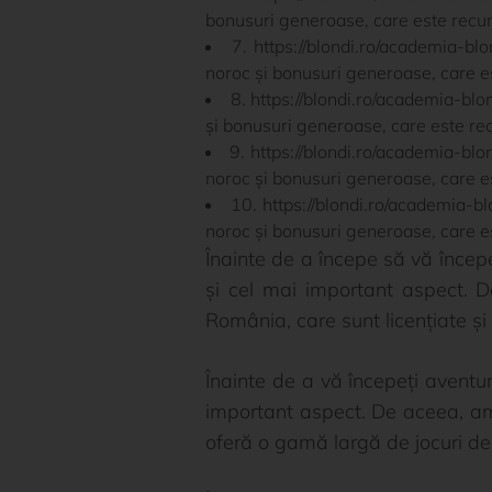
bonusuri generoase, care este recuno
7. https://blondi.ro/academia-bl
noroc și bonusuri generoase, care es
8. https://blondi.ro/academia-bl
și bonusuri generoase, care este rec
9. https://blondi.ro/academia-bl
noroc și bonusuri generoase, care es
10. https://blondi.ro/academia-b
noroc și bonusuri generoase, care es
Înainte de a începe să vă începe
și cel mai important aspect. D
România, care sunt licențiate ș
Înainte de a vă începeți aventu
important aspect. De aceea, am
oferă o gamă largă de jocuri de