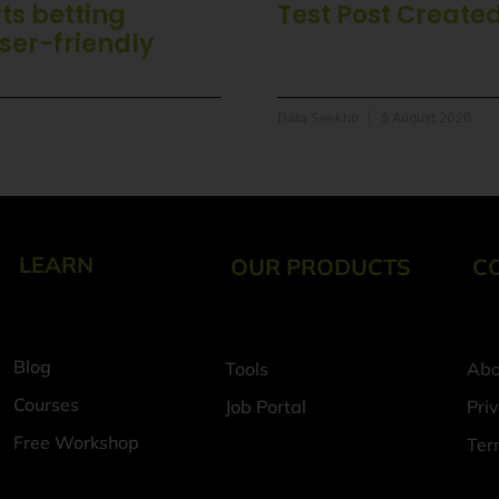
ts betting
Test Post Create
user-friendly
Data Seekho
5 August 2026
LEARN
OUR PRODUCTS
C
Blog
Tools
Abo
Courses
Job Portal
Pri
Free Workshop
Ter