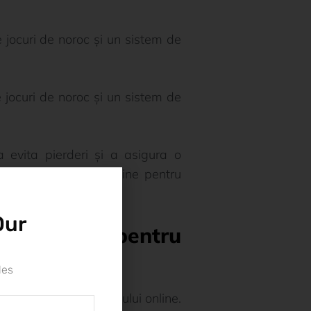
 jocuri de noroc și un sistem de
e jocuri de noroc și un sistem de
a evita pierderi și a asigura o
 sigure cazinouri online pentru
te.
Our
ri online pentru
les
ntura în lumea cazinoului online.