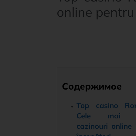
online pentru
Содержимое
Top casino Ro
Cele mai s
cazinouri online