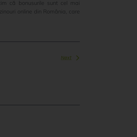
tim că bonusurile sunt cel mai
inouri online din România, care
Next