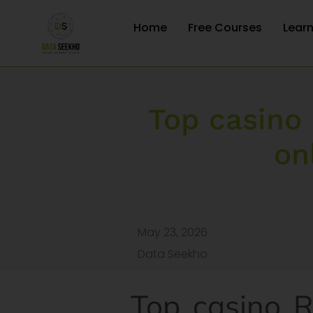
Home
Free Courses
Lear
Top casino 
on
May 23, 2026
Data Seekho
Top casino R