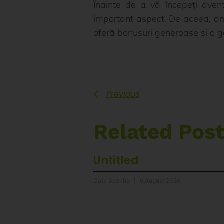
Înainte de a vă începeți aven
important aspect. De aceea, am
oferă bonusuri generoase și o g
Previous
Related Pos
Untitled
Data Seekho
6 August 2026