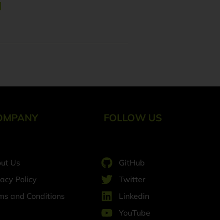
d
OMPANY
FOLLOW US
ut Us
GitHub
vacy Policy
Twitter
ms and Conditions
Linkedin
YouTube