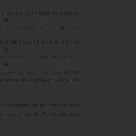
care oferă o gamă largă de jocuri de
rită.
oferă o gamă largă de jocuri de noroc
 care oferă o gamă largă de jocuri de
rită.
care oferă o gamă largă de jocuri de
rită.
 să știm că siguranța este primul
ecunoscute cazinouri online din
ă experiența de joc este cel mai
inouri online din România, care