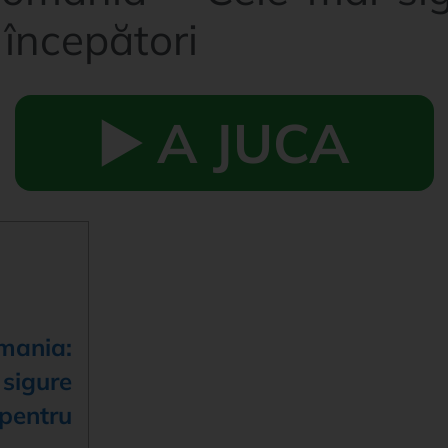
 începători
▶️ A JUCA
mania:
igure
 pentru