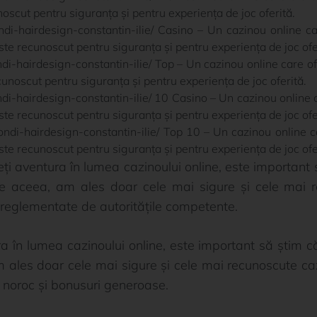
scut pentru siguranța și pentru experiența de joc oferită.
ondi-hairdesign-constantin-ilie/ Casino – Un cazinou online 
te recunoscut pentru siguranța și pentru experiența de joc ofe
ondi-hairdesign-constantin-ilie/ Top – Un cazinou online care 
unoscut pentru siguranța și pentru experiența de joc oferită.
ondi-hairdesign-constantin-ilie/ 10 Casino – Un cazinou online
te recunoscut pentru siguranța și pentru experiența de joc ofe
londi-hairdesign-constantin-ilie/ Top 10 – Un cazinou online 
te recunoscut pentru siguranța și pentru experiența de joc ofe
ți aventura în lumea cazinoului online, este important
e aceea, am ales doar cele mai sigure și cele mai r
i reglementate de autoritățile competente.
ra în lumea cazinoului online, este important să știm c
 ales doar cele mai sigure și cele mai recunoscute caz
 noroc și bonusuri generoase.