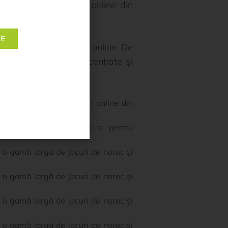
 mai sigure cazinouri online din
BE
nt aspect în cazinouri online. De
omânia, care sunt licențiate și
re și mai sigure cazinouri online din
unoscut pentru siguranța și pentru
ă o gamă largă de jocuri de noroc și
ă o gamă largă de jocuri de noroc și
ă o gamă largă de jocuri de noroc și
ă o gamă largă de jocuri de noroc și