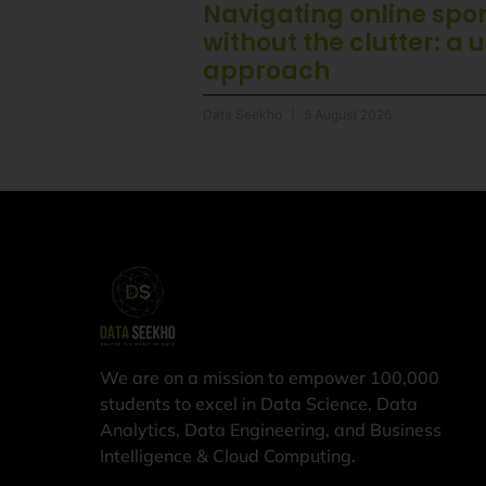
Navigating online spor
without the clutter: a 
approach
Data Seekho
5 August 2026
We are on a mission to empower 100,000
students to excel in Data Science, Data
Analytics, Data Engineering, and Business
Intelligence & Cloud Computing.