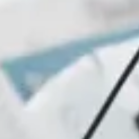
I vantaggi per gli utenti
Le critiche e le
preoccupazioni
La mancanza di
garanzie
La scommessa è un’attività sempre più popolare
in Italia, ma non tutti i bookmaker sono
autorizzati dall’Autorità per le Gestioni e la
Monopolistica dei Concorsi a Premi (AAMS). Ciò
nonostante, molti utenti italiani preferiscono
utilizzare i bookmaker stranieri non AAMS per le
loro scommesse, a causa di diversi motivi.