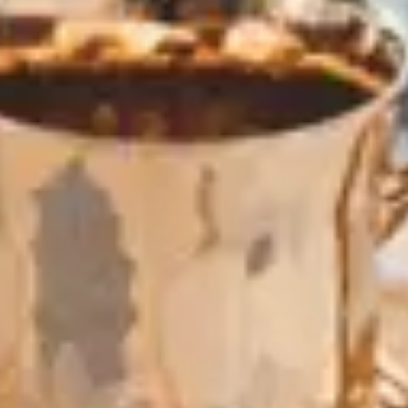
предлагают лучшие игровые автоматы и
обширные возможности для игроков.
Также, вам стоит обратить внимание на
другие казино онлайн, которые предлагают
лучшие игровые автоматы и обширные
возможности для игроков. Вам стоит
исследовать рынок и найти то, что лучше
всего подходит вам.
Наконец, не забывайте о безопасности и
безопасности вашего счета. Вам стоит
выбрать казино онлайн, которое имеет
хорошую репутацию и использует надежные
методы защиты.