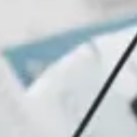
Лучшие онлайн-
казино для игроков
из России
Новые игровые
автоматы 2026: что
ожидать игрокам
Как выбрать лучшее
онлайн-казино для
себя
Если вы ищете новые
казино онлайн
, где
можно играть на деньги, вам повезло! В 2026