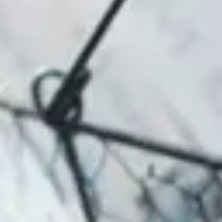
этом тексте мы рассмотрим лицензию и
правовой статус деятельности R7 онлайн-
казино в России.
В 2019 году R7 онлайн-казино получило
лицензию от Федеральной службы по
надзору в сфере массовых коммуникаций
(Роскомнадзор) на проведение игорного
бизнеса в России. Это означает, что R7
онлайн-казино имеет право на проведение
игорного бизнеса в России и подлежит
регулированию Роскомнадзора.
Важно отметить, что R7 онлайн-казино имеет
также и международную лицензию,
выданную на основании международных