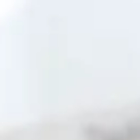
правовой статус
деятельности в
России
▶️
ИГРАТЬ
Содержимое