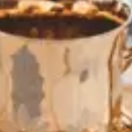
обеспечить безопасность и надежность своих
услуг для клиентов. Если вы ищете надежное
и безопасное онлайн-казино, где можно
играть в любое время и из любой точки мира,
R7 онлайн-казино – это отличный выбор.
Также, вам может быть полезно узнать о R7
casino зеркало, R7 casino промокод, R7
казино, р7 казино, чтобы получить доступ к
услугам R7 онлайн-казино.
В любом случае, R7 онлайн-казино – это
надежное и безопасное онлайн-казино,
которое обеспечивает безопасность и
надежность своих услуг для клиентов.