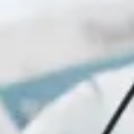
cruks voor de
Nederlandse Speler
De wereld van online casino’s is voortdurend in
beweging, met een toenemend aantal
aanbieders die proberen de aandacht van de
Nederlandse speler te trekken. Echter, niet alle
casino’s zijn even betrouwbaar of bieden
dezelfde mate van veiligheid en gemak. Bij het
zoeken naar een online casino is het essentieel
om een platform te vinden dat voldoet aan de
hoogste normen op het gebied van
vergunningen, beveiliging en klantenservice. Een
platform dat de speler voorziet van een
omgeving die zowel spannend als verantwoord