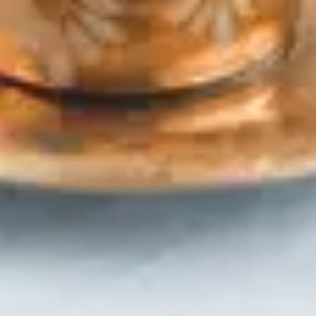
Wekelijkse Toernooien
Het welkomstpakket is royaal, met een
bonusverdeling over drie stortingen, oplopend tot
€750. Naast de stortingsbonus ontvangt de
speler maar liefst 250 gratis spins op de
populaire slot Gates of Olympus, een spel met
een Return to Player (RTP) van 96,50%. Deze
aantrekkelijke welkomstbonus is een perfecte
manier om nieuwe spelers kennis te laten maken
met het platform en de vele spellen die het te
bieden heeft. De voorwaarden van de bonus zijn
helder en transparant, waardoor er geen
verwarring kan ontstaan.
Oranje Spins Toernooi: De