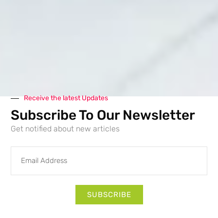
Wekelijkse Uitdaging
Een opvallend kenmerk van dit platform is het
wekelijkse Oranje Spins-toernooi. Met een
gegarandeerde prijzenpot van €100.000 is dit
een aantrekkelijke competitie voor de top 50
Nederlandse spelers. De winnaars worden
bepaald op basis van gekwalificeerde inzetten,
Receive the latest Updates
waardoor strategie en vaardigheid beloond
Subscribe To Our Newsletter
worden. Dit toernooi zorgt voor een extra
Get notified about new articles
dimensie aan de spelervaring en moedigt
spelers aan om hun vaardigheden te testen
tegen die van anderen.
Casino online zonder
cruks
verstaat het belang van competitie en
beloning.
SUBSCRIBE
Wekelijkse prijzenpot van €100.000