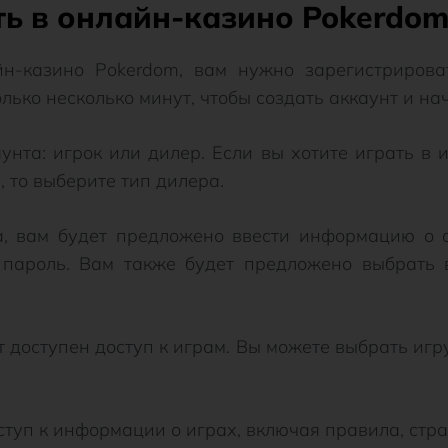
ть в онлайн-казино Pokerdo
н-казино Pokerdom, вам нужно зарегистриров
лько несколько минут, чтобы создать аккаунт и нач
нта: игрок или дилер. Если вы хотите играть в и
, то выберите тип дилера.
а, вам будет предложено ввести информацию о с
 пароль. Вам также будет предложено выбрать в
т доступен доступ к играм. Вы можете выбрать игру
туп к информации о играх, включая правила, страт