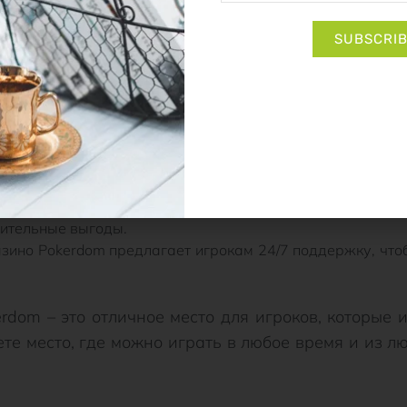
SUBSCRI
 онлайн-казино Pokerdom:
т играть в любое время и из любого места, где есть доступ
но
pokerdom
предлагает игрокам играть в различные игры,
ино Pokerdom обеспечивает безопасность игроков, исп
йн-казино Pokerdom предлагает игрокам различные пр
нительные выгоды.
азино Pokerdom предлагает игрокам 24/7 поддержку, что
rdom – это отличное место для игроков, которые 
те место, где можно играть в любое время и из люб