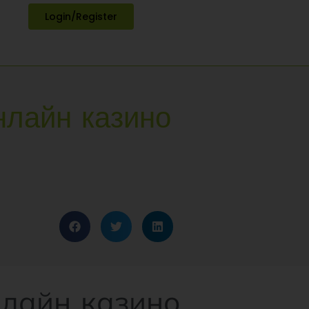
Login/Register
лайн казино
нлайн казино