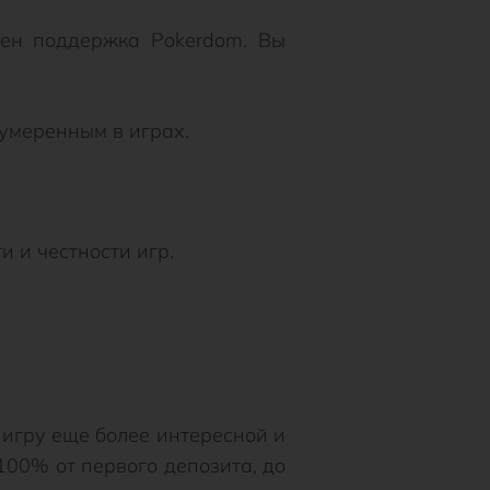
пен поддержка Pokerdom. Вы
 умеренным в играх.
и и честности игр.
 игру еще более интересной и
100% от первого депозита, до