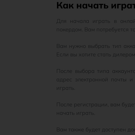
Как начать игра
Для начала играть в онлай
покердом. Вам потребуется то
Вам нужно выбрать тип аккау
Если вы хотите стать дилером
После выбора типа аккаунт
адрес электронной почты и
играть.
После регистрации, вам буде
начать играть.
Вам также будет доступен дос