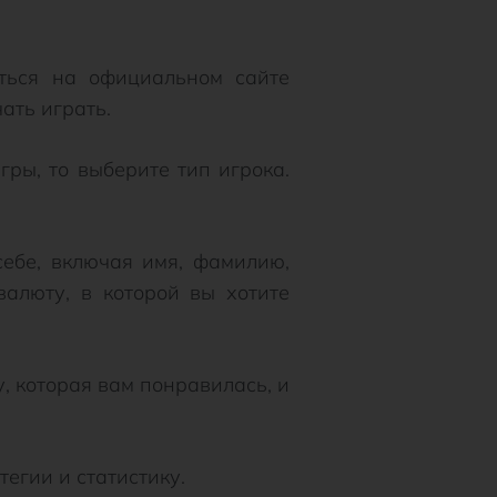
m
аться на официальном сайте
ать играть.
гры, то выберите тип игрока.
ебе, включая имя, фамилию,
алюту, в которой вы хотите
, которая вам понравилась, и
егии и статистику.