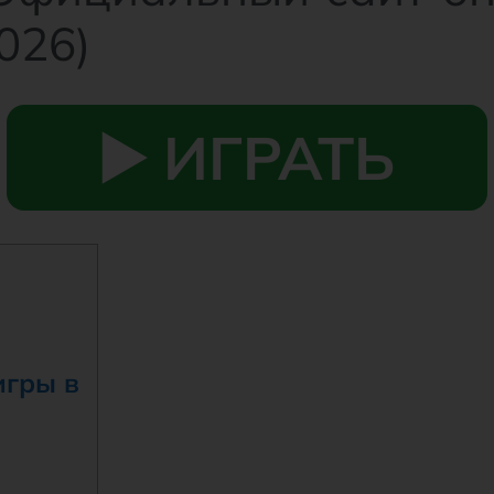
026)
▶️ ИГРАТЬ
игры в