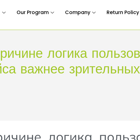
n
Our Program
Company
Return Policy
причине логика пользов
са важнее зрительны
ичине логика польз