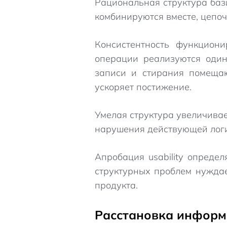
Рациональная структура баз
комбинируются вместе, цепо
Консистентность функциони
операции реализуются один
записи и стирания помещаю
ускоряет постижение.
Умелая структура увеличива
нарушения действующей логи
Апробация usability опреде
структурных проблем нуждает
продукта.
Расстановка информ