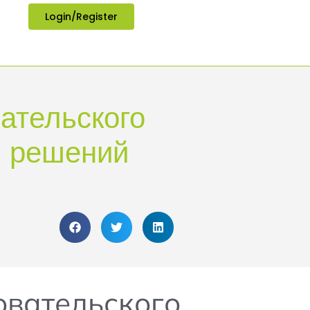
Login/Register
ательского
х решений
овательского