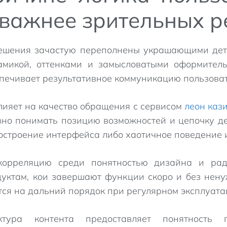
 важнее зрительных 
ешения зачастую переполнены украшающими дет
амикой, оттенками и замысловатыми оформител
спечивает результативное коммуникацию пользова
лияет на качество обращения с сервисом
леон каз
но понимать позицию возможностей и цепочку де
остроение интерфейса либо хаотичное поведение 
орреляцию среди понятностью дизайна и радо
уктам, кои завершают функции скоро и без нен
тся на дальний порядок при регулярном эксплуата
ктура контента предоставляет понятность