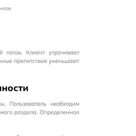
ентов
поток. Клиент утрачивает
янные препятствия уменьшают
чности
ы. Пользователь необходим
омого раздела. Определенная