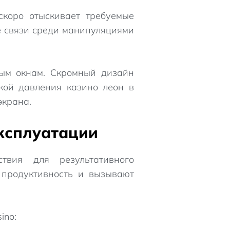
скоро отыскивает требуемые
е связи среди манипуляциями
ным окнам. Скромный дизайн
кой давления казино леон в
экрана.
эксплуатации
твия для результативного
 продуктивность и вызывают
ino: