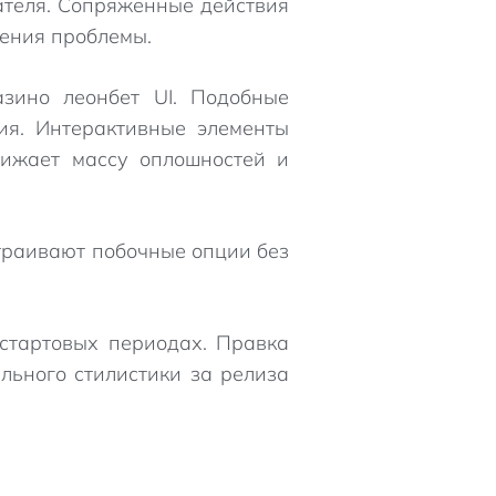
ателя. Сопряженные действия
шения проблемы.
азино леонбет UI. Подобные
ия. Интерактивные элементы
нижает массу оплошностей и
траивают побочные опции без
 стартовых периодах. Правка
ельного стилистики за релиза