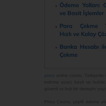
Ödeme Yolları: G
ve Basit İşlemler
Para Çekme Yo
Hızlı ve Kolay Ç
Banka Hesabı il
Çekme
pinco
online casino, Türkiye’de
indirme süreci basit ve hızlıd
güvenli ve hızlı bir deneyim yaş
Pinco Casino, çeşitli ödeme yö