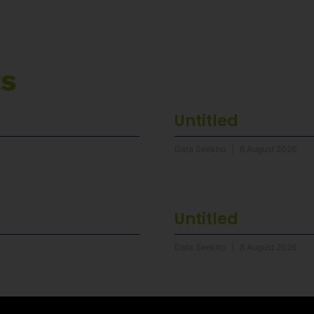
ts
Untitled
Data Seekho
8 August 2026
Untitled
Data Seekho
8 August 2026