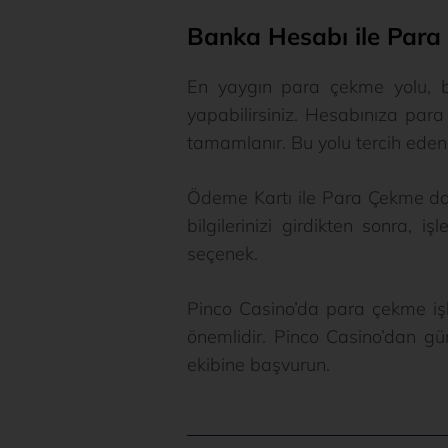
Banka Hesabı ile Par
En yaygın para çekme yolu, b
yapabilirsiniz. Hesabınıza para 
tamamlanır. Bu yolu tercih edenle
Ödeme Kartı ile Para Çekme da b
bilgilerinizi girdikten sonra, 
seçenek.
Pinco Casino’da para çekme işle
önemlidir. Pinco Casino’dan gün
ekibine başvurun.