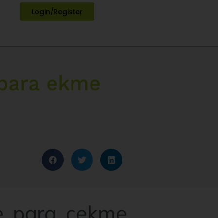
Login/Register
 para ekme
ve para çekme