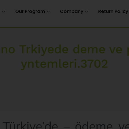
n
Our Program
Company
Return Policy
ino Trkiyede deme ve
yntemleri.3702
 Türkiye’de – ödeme 