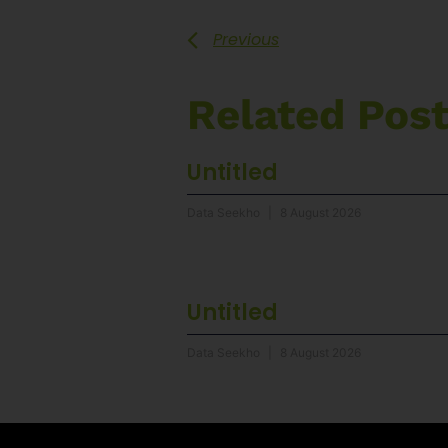
Previous
Related Pos
Untitled
Data Seekho
8 August 2026
Untitled
Data Seekho
8 August 2026