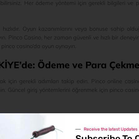
ilirsiniz. Her ödeme yöntemi için gerekli bilgileri ve 
 hızlıdır. Oyun kazanımlarını veya bonuse sahip oldu
ayın. Pinco Casino, her zaman güvenli ve hızlı bir dene
 pinco casino’da oyun oynayın.
KİYE’de: Ödeme ve Para Çekme
ak için gerekli adımları takip edin. Pinco online casi
in. Güncel giriş yöntemlerini öğrenmek için pinco casino
nde güvenli ve hızlı bir deneyim yaşayın. Pinco Casi
 transferi, elektronik para transferi ve mobil ödeme
Receive the latest Updates
Subscribe To 