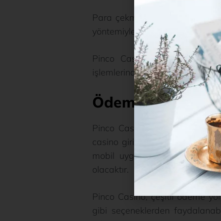
Para çekme işlemi için hesabın
yöntemiyle işlemi tamamlayın. İş
Pinco Casino, kullanıcıların
işlemlerinde herhangi bir sorun y
Ödeme Yolları: Güv
Pinco Casino Türkiye’de ödeme i
casino giriş sayfasına gidin ve 
mobil uygulamayı yükleyin. Bu,
olacaktır.
Pinco Casino, çeşitli ödeme yönt
gibi seçeneklerden faydalanabili