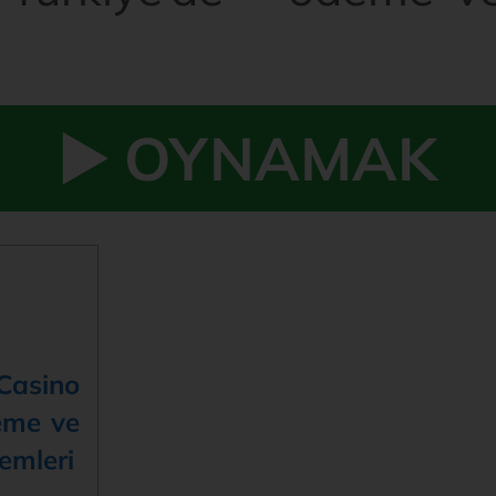
▶️ OYNAMAK
sino
eme ve
emleri