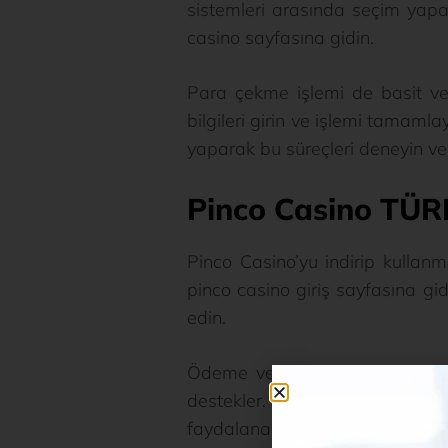
sistemleri arasında seçim yapab
casino sayfasına gidin.
Para çekme işlemi de basit ve
bilgileri girin ve işlemi tamaml
yaparak bu süreçleri deneyin ve
Pinco Casino TÜR
Pinco Casino’yu indirip kullanm
pinco casino giriş sayfasına gid
edin.
Ödeme ve para çekme işlemleri
destekler. Kredi kartı, banka
faydalanabilirsiniz.