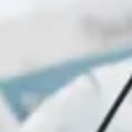
Pokerdom
Большой выбор игр
Как начать играть в
онлайн-казино
Pokerdom
Шаг 1: Регистрация
Бонусы и акции в
онлайн-казино
Pokerdom