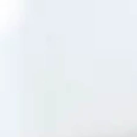
онлайн казино
Pokerdom
▶️
ИГРАТЬ
Содержимое
Преимущества игры в
онлайн-казино