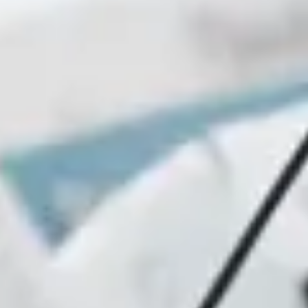
Онлайн Казино Pinco
Большой выбор игр
Как
Зарегистрироваться и
Начать Играть в Pinco
Казино
Бонусы и Акции для
Новых Игроков в
Pinco Казино
Если вы ищете официальный сайт
pinco