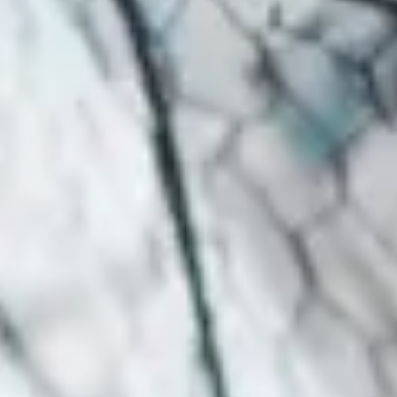
игроков, а также доступ к играм на любом
устройстве. Кроме того, на официальном
сайте вы можете получать бонусы и скидки,
которые помогут вам начать играть с более
высоким балансом.
Если вы ищете официальный сайт Pinco
Casino, то вам нужно найти зеркало сайта,
которое будет работать на вашем устройстве.
Мы рекомендуем вам использовать
официальный сайт, чтобы избежать любых
рисков и обеспечить безопасность вашего
игрового процесса.
Вот почему мы рекомендуем вам играть на
официальном сайте Pinco Casino: