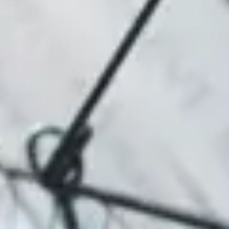
casino
, то вы на правом пути. В этом
руководстве мы рассмотрим, почему Pinco
Casino является одним из лучших онлайн-
казино, и как вы можете начать играть на
официальном сайте.
Pinco Casino – это популярное онлайн-казино,
которое предлагает игрокам широкий выбор
игр, включая слоты, карточные игры и
рулетку. Казино имеет официальный сайт, на
котором вы можете играть в любое время и
из любой точки мира.
Официальный сайт Pinco Casino предлагает
множество преимуществ, включая
безопасность и конфиденциальность