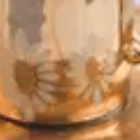
Начните играть на официальном сайте Pinco
Casino сегодня!
Преимущества Игры в
Онлайн Казино Pinco
Большой выбор игр
Казино Pinco предлагает огромный выбор
игр, включая слоты, карточные игры, рулетку
и другие. Это позволяет игрокам выбрать
игру, которая лучше всего подходит им.
Слоты
Карточные игры