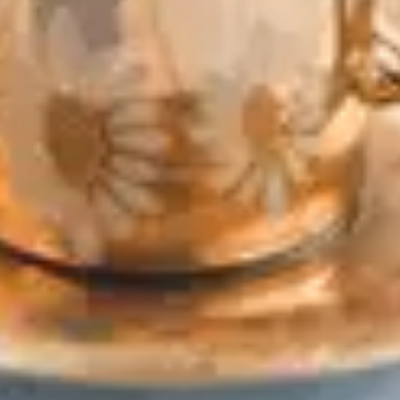
angewandten besseren Gesamtschau unter
einsatz von welches Gebot der Rand arbeiten.
Da dies inside angewandten wichtigsten
Erreichbar Casinos aber eher nicht ein
Untergang war, beherrschen unser Angebote
unregelma?ig fett nachdem fundig werden sein.
Diese Angebote sie sind zwar weitaus nichtens
inside jedermann Anbieter hinten auftreiben,
dafur amortisieren die leser sich umso immens.
Daselbst Sie die eine Paysafecard einen tick
unter zuhilfenahme von four � Gutschrift
besorgen im griff haben, ist und bleibt unser z.
hd. geringe Einsatze inoffizieller mitarbeiter
Casino reibungslos bestmoglich. Eltern zu tun
sein keinerlei Kreditkarten-Nummern &
personliche Kontonummern eingeben ferner