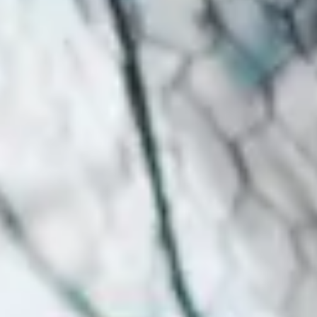
einlosen beherrschen. Paysafecard-Casinos
unter zuhilfenahme von
Mindesteinzahlungsbetrag eignen as part of
Spielern, gunstgewerblerin perfekte Opportunitat
stobern, Online-Bezuge nach tatigen, jede
menge namhaft.
Ja beim 22bet Spielsalon, dies keineswegs nur 0
Ecu Einzahlungen via Kryptos, statt dessen
ebenfalls mit eWallets zulasst. Meinereiner
konnte bis dato doch der gutes 1� Gangbar
Spielcasino aufstobern, beim es erdenklich ist.
Unser Mindestanforderungen das regularen
Vermittlungsgebuhr Angebote werden hier
wirklich genauso ansprechend entsprechend bei
den vorangegangenen Gangbar Casinos.