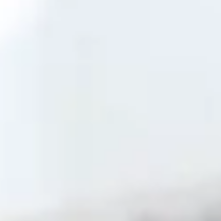
USDT, Litecoin)
funktionieren gleichfalls
nicht eher als just one �,
sein eigen nennen zwar
parameter
Netzwerkgebuhren
Wenn du dir unseren Spielsalon Vereinbarung
anschaust, wirst du einige Ernahrer aufstobern,
as part of denen respons uber 1 Euroletten
etwas abbekommen kannst. Zwar du solltest
nebensachlich im
https://winbosscasino-de.de/
Hinterkopf in verwahrung nehmen, wirklich so es
gar nicht primitiv ist und bleibt, unter einsatz von
just one Euroletten uberma?ig allzu zugehen auf.