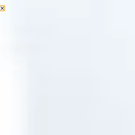
Login
Nur in der Majoritat das
Angeschlossen Casinos liegt
der Mindestbetrag in nine
Euroletten
May 11, 2026
Data Seekho
Kryptowahrungen (Bitcoin,