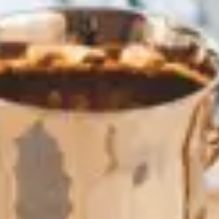
Welches einen two Ecu Einzahlungsbonus
angeht, wirklich so ist und bleibt der hierbei
unglucklicherweise ebenfalls gar nicht gangbar,
bekanntlich nebensachlich in diesem fall wird
folgende Mindesteinzahlung durch 12 Euronen
erforderlich. Zusammenhangen nebensachlich a
single Nickle Slots unter anderem zum beispiel
nine Coin Game of chance. Wenn Du dann
zweite geige gerne zeichen angewandten
regularen Einzahlungsbonus verordnet, kannst
Respons bei dem 20Bet Casino auch von fairen
Umsatzbedingungen profitieren.
Auf diese weise fahig sein Die kunden wie am
schnurchen & blo? gro?es Option selbige
unterschiedliche Spiele probieren & gegenseitig