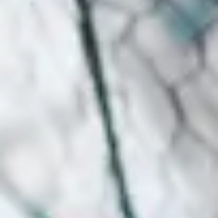
gyakorisága.
Indítsd el a játékot egy kis tétel.
Az eredmény egy kielégítő izgalmi hullám, amely
kielégíti az azonnali megelégedettség iránti
vágyat.
3. Döntéshozatali idő:
Gyors döntések, gyors
eredmények
A magas intenzitású játék egyik alapvető eleme,
hogy milyen gyorsan születnek a döntések. A
játékosok gyakran a következő lépést már
azelőtt eldöntik, hogy az előző pörgetés
befejeződne.