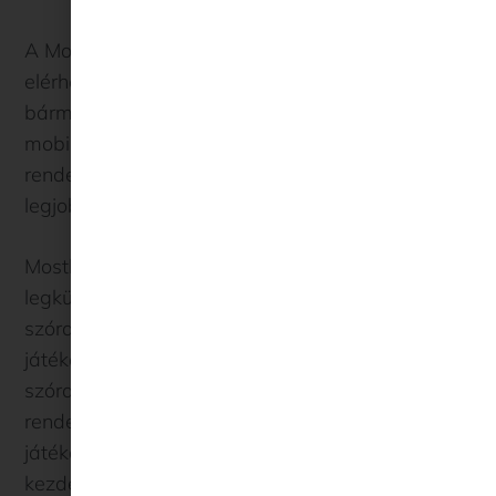
A Mostbet App a mobil játékosok számára is
elérhető, ami lehetővé teszi, hogy bármikor és
bármelyik eszközről játsszanak a játékokat. A
mobil alkalmazás a legújabb technológiával
rendelkezik, így biztosíthatja a játékosoknak a
legjobb élményt.
Mostbet Online kategóriában találhatóak a
legkülönbözőbb online játékok, beleértve a
szórakoztatási játékokat, a szórakoztatási
játékokat, a szórakoztatási játékokat, valamint a
szórakoztatási játékokat. Minden játék szintén
rendelkezik Mostbet Casino Bonus, ami a
játékosok számára hozzáadott pénzt ad, hogy
kezdenek játkaikat.