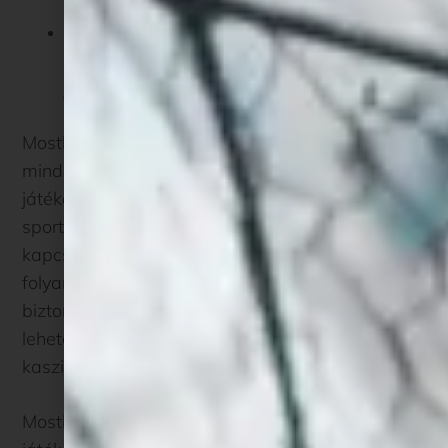
A játékosok számára kiváló lehetőséget
nyújthat a sportfogadás és a kaszinó
játékokkal kapcsolatos élményeket.
Mostbet Hungary bejelentkezési folyamat
mindentől kezdve egyszerű, de biztonságos. A
játékosok számára kiváló lehetőséget nyújthat a
sportfogadás és a kaszinó játékokkal
kapcsolatos élményeket. A bejelentkezési
folyamat mindentől kezdve egyszerű, de
biztonságos. A játékosok számára kiváló
lehetőséget nyújthat a sportfogadás és a
kaszinó játékokkal kapcsolatos élményeket.
Mostbet Hungary app a mobil
mostbet kaszinó