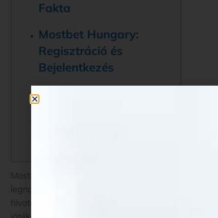
Fakta
Mostbet Hungary:
Regisztráció és
Bejelentkezés
Mostbet Bejelentkezés
Mostbet Hungary: Játék
és Kaszinó Kategóriák
Mostbet Casino Bonus és Mostbet Casino a
legnagyobb online játékhelyek közül, amely
hivatalosan kínál sportfogadást és kaszinó
játékokat. A Mostbet rendszerben számos