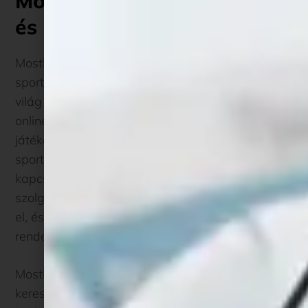
Mostbet Hungary: Alapok
és Érdekes Fakta
Mostbet Hungary egy hivatalos online
sportfogadó és kaszinó szolgáltatás, amely a
világ egyik legnagyobb és leginkább értékes
online játékos piacán található. A platform a
játékosok számára kiváló lehetőséget nyújt a
sportfogadás és a kaszinó játékokkal
kapcsolatos élményeket. Mostbet online
szolgáltatásai körülbelül 100 országban érhetők
el, és a magyarországi játékosok számára is
rendelkezésre állnak.
Mostbet Hungary hivatalos weboldalán
keresztül jelenhet meg a játékosok számára a