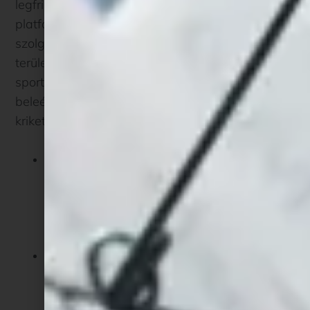
legfrissebb sportesemények, amelyeket a
platform hosszú ideje átfogó sportfogadási
szolgáltatásával biztosít. A sportfogadás
területén a Mostbet Hungary számos
sportágban rendelkezik lehetőségekkel,
beleértve a labdarúgót, futást, tenisz, teniszt,
kriketet, futballt és sok más sportot.
Mostbet Hungary online játékosok számára
kiváló lehetőséget nyújthat a sportfogadás
és a kaszinó játékokkal kapcsolatos
élményeket.
A platform hosszú ideje átfogó
sportfogadási szolgáltatásával biztosítja a
legfrissebb sporteseményeket.