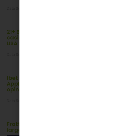
Data Seekho
6 August 2026
21+ Best Bitcoin & Il miglior gioco verde
casino Crypto Casinos & Gambling Sites
USA 2026: Sommità Picks!
Data Seekho
6 August 2026
1bet Bisca anche scommesse recensione
Applicazione del casinò hitnspin ancora
opinioni, i premio 2026
Data Seekho
6 August 2026
Frottage un tantinet pour gagner de
largent pardon exécuter ? Absorbé