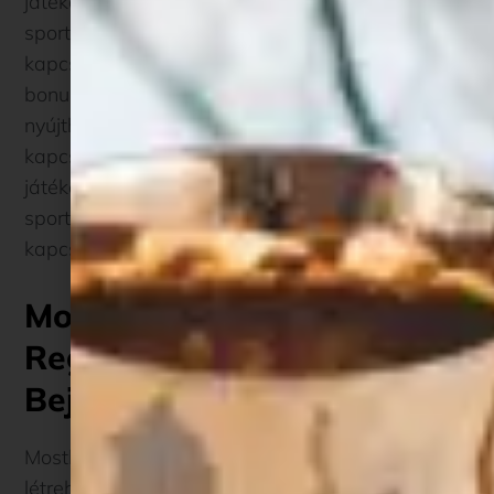
játékosok számára kiváló lehetőséget nyújt a
sportfogadás és a kaszinó játékokkal
kapcsolatos élményeket. A Mostbet Casino
bonusok a játékosok számára kiváló lehetőséget
nyújthat a sportfogadás és a kaszinó játékokkal
kapcsolatos élményeket. A Mostbet Casino a
játékosok számára kiváló lehetőséget nyújthat a
sportfogadás és a kaszinó játékokkal
kapcsolatos élményeket.
Mostbet Hungary:
Regisztráció és
Bejelentkezés
Mostbet Hungary felhasználói fiók
létrehozásához elég egy egyszerű regisztrációs