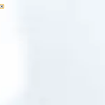
Login
Mostbet Hungary Casino –
Sportfogads s kaszin a
legjobb.1645
May 9, 2026
Data Seekho
Mostbet Hungary
Casino –