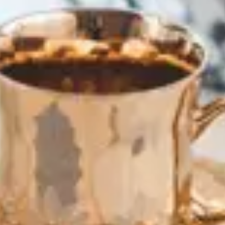
segít a játékosok gyorsan megtalálni a kívánt
játékokat.
A Mostbet weboldalán keresztül könnyen
elérhető a Mostbet regisztráció, a Mostbet
bejelentkezés, valamint a Mostbet Casino bonus
rendszer. Minden játékos számára kiváló
lehetőségek várakoznak a Mostbet Hungary
weboldalán, ahol a sportfogadás és a kaszinó
játékok a legjobb választásnak tekinthetők.
Mostbet Hungary –
Sportfogadás
Mostbet regisztráció és bejelentkezés a
legegyszerűbb lehetőségek közül kiválóan