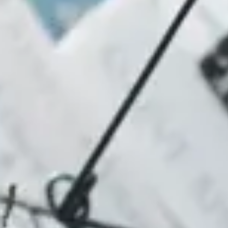
Sportfogadás
Mostbet Hungary –
Kaszinó játékok
Biztonság és védelem a
Mostbet Hungary
Casino-ban
Mostbet regisztráció egy egyszerű és gyors
folyamat, amelyet bármely eszközről elvégezhet.
A felhasználói fiók létrehozásához csak a
szükséges adatokat kell megadni, és azonban
már készen áll a Mostbet online játékokra. A
mostbet casino
és a sportfogadás számos