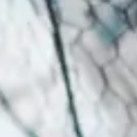
1. Casino 777 – L’un
casino en ligne legal en
france
des plus anciens et des plus fiables
casinos en ligne, Casino 777 offre une grande
variété de jeux, y compris des slots, des table
games et des jeux de poker.
2. Casino Bet – Un autre grand nom du monde
du jeu en ligne, Casino Bet propose une grande
sélection de jeux, y compris des slots, des table
games et des jeux de poker, ainsi que des
promotions et des bonus réguliers.
3. Casino Rizk – Un casino en ligne innovant,
Casino Rizk propose une grande variété de jeux,
y compris des slots, des table games et des jeux