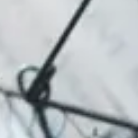
populaires ces dernières années, mais il est
important de choisir un site fiable pour éviter les
problèmes de sécurité et de paiement. C’est
pourquoi nous avons sélectionné les meilleurs
sites de jeu en ligne, qui offrent une expérience
de jeu sécurisée et amusante.
Notre équipe de spécialistes a étudié les
différents sites de jeu en ligne pour vous
proposer les meilleurs options. Nous avons vérifié
les licences, les garanties de paiement, les jeux
proposés et les conditions de jeu pour vous offrir
une expérience de jeu de haute qualité.
Voici nos recommandations pour les meilleurs
casinos en ligne fiables en 2026 :