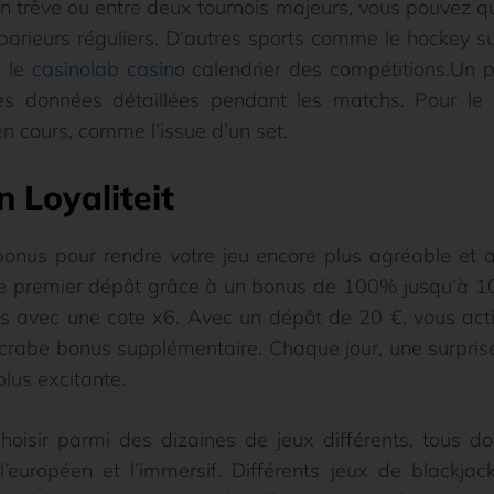
 trêve ou entre deux tournois majeurs, vous pouvez 
 parieurs réguliers. D’autres sports comme le hockey sur 
n le
casinolab casino
calendrier des compétitions.Un po
es données détaillées pendant les matchs. Pour le 
n cours, comme l’issue d’un set.
 Loyaliteit
bonus pour rendre votre jeu encore plus agréable et 
 le premier dépôt grâce à un bonus de 100% jusqu’à 100
us avec une cote x6. Avec un dépôt de 20 €, vous ac
n crabe bonus supplémentaire. Chaque jour, une surpris
lus excitante.
hoisir parmi des dizaines de jeux différents, tous d
européen et l’immersif. Différents jeux de blackjack