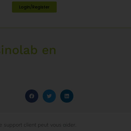
Login/Register
sinolab en
e support client peut vous aider.