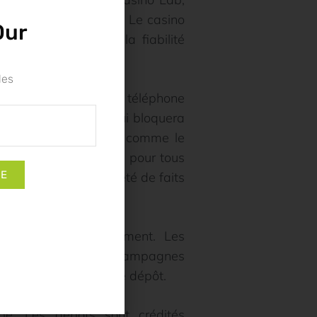
éputés de l’industrie. Le casino
Our
pas la qualité et la fiabilité
les
t tout cela sur votre téléphone
 à tout moment, ce qui bloquera
an des jeux de table comme le
os en direct, il y en a pour tous
BE
s, et une grande variété de faits
ommencent immédiatement. Les
saire, reçoivent des campagnes
endant le processus de dépôt.
tape. Les dépôts sont crédités