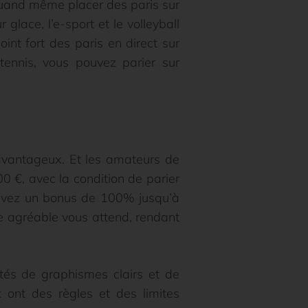
quand même placer des paris sur
glace, l’e-sport et le volleyball
int fort des paris en direct sur
tennis, vous pouvez parier sur
avantageux. Et les amateurs de
 €, avec la condition de parier
tivez un bonus de 100% jusqu’à
e agréable vous attend, rendant
otés de graphismes clairs et de
 ont des règles et des limites