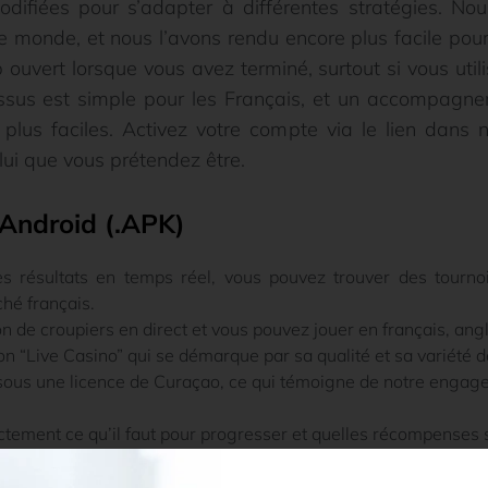
odifiées pour s’adapter à différentes stratégies. N
le monde, et nous l’avons rendu encore plus facile pour
uvert lorsque vous avez terminé, surtout si vous util
ssus est simple pour les Français, et un accompagnem
plus faciles. Activez votre compte via le lien dans
lui que vous prétendez être.
 Android (.APK)
 résultats en temps réel, vous pouvez trouver des tourno
hé français.
on de croupiers en direct et vous pouvez jouer en français, ang
 “Live Casino” qui se démarque par sa qualité et sa variété d
ous une licence de Curaçao, ce qui témoigne de notre engagem
ement ce qu’il faut pour progresser et quelles récompenses s
 grande variété de machines à sous, de jeux de tabl