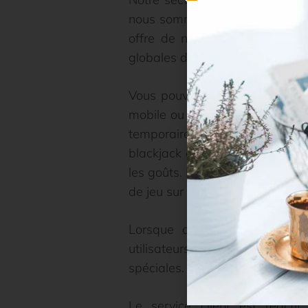
nous sommes fiers d’offrir une 
offre de nombreux avantages, 
globales de la plateforme.
Vous pouvez également parier s
mobile ou tablette. Les utilis
temporairement ou définitive
blackjack et la roulette ou que 
les goûts. L’interface de paris 
de jeu sur lesquels parier.
Lorsque ces codes sont sais
utilisateurs fidèles ou qui c
spéciales. Lorsque vous trouvez
Le service client est réactif