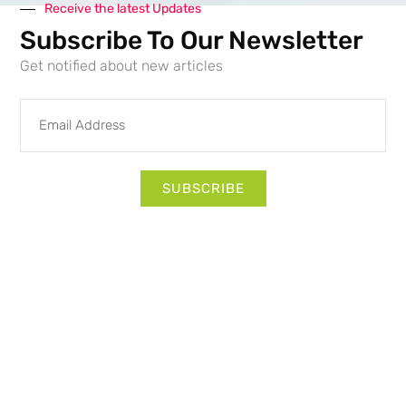
Casinos online
Receive the latest Updates
Subscribe To Our Newsletter
Wenn Sie sich für ein Live Casino online
Get notified about new articles
entscheiden, müssen Sie sich sorgfältig um die
Auswahl herum. Einige Aspekte, die Sie
beachten sollten, sind die Lizenz, die Software,
die Spiele, die Boni und die Sicherheit.
SUBSCRIBE
Die Lizenz ist ein
bestes online casino schweiz
wichtiger Faktor, da sie Ihnen garantieren sollte,
dass das Casino rechtskonform und seriös ist.
Einige Länder, wie die Schweiz, haben strenge
Regeln für Online-Casinos, um die Spieler zu
schützen.
Die wichtigsten Aspekte bei der