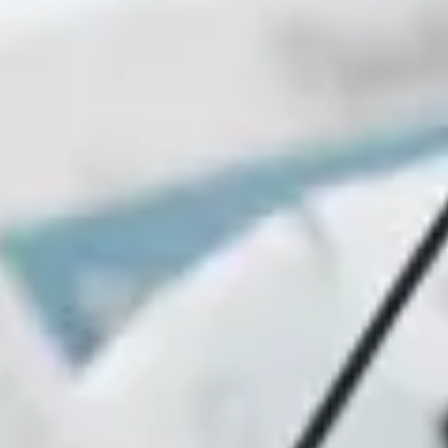
Die Herausforderungen
bei der Auswahl eines
Live Casinos online
Die wichtigsten Aspekte
bei der Auswahl eines
Live Casinos online
Wie wählst man das
beste Live Casino online
in der Schweiz aus?
Die Bedeutung von
Sicherheit und