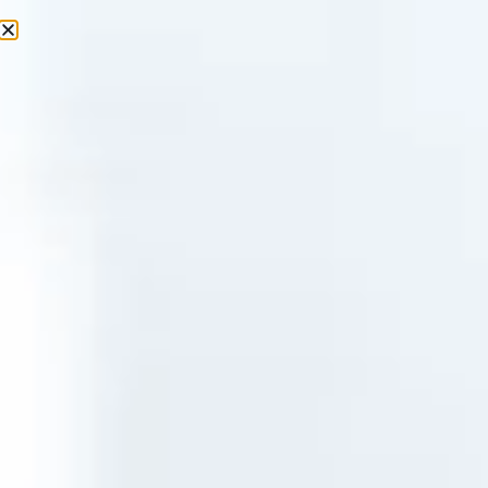
Login
Live Casinos online
Schweiz.2665 (2)
April 20, 2026
Data Seekho
Live Casinos online
Schweiz