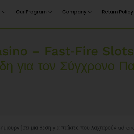
n
Our Program
Company
Return Policy
sino – Fast‑Fire Slots
δη για τον Σύγχρονο Πα
ημιουργήσει μια θέση για παίκτες που λαχταρούν adrenal