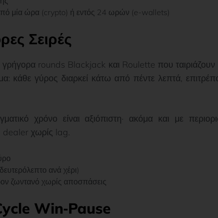
ψης
ό μία ώρα (crypto) ή εντός 24 ωρών (e-wallets)
ρες Σειρές
 γρήγορα rounds Blackjack και Roulette που ταιριάζουν
μα: κάθε γύρος διαρκεί κάτω από πέντε λεπτά, επιτρέπ
ματικό χρόνο είναι αξιόπιστη· ακόμα και με περιορ
 dealer χωρίς lag.
ύρο
δευτερόλεπτο ανά χέρι)
έρον ζωντανό χωρίς αποσπάσεις
Cycle Win‑Pause