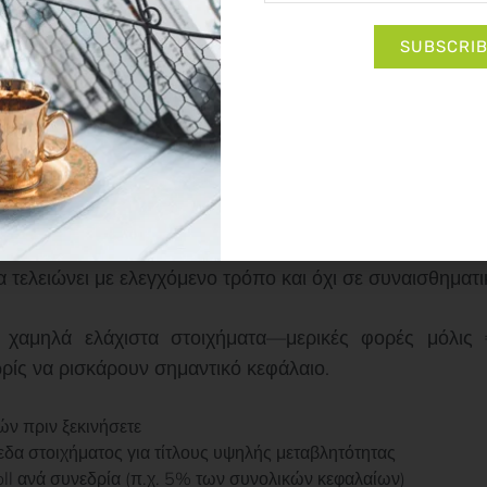
εις VIP status
SUBSCRI
 σε Ένα Υψηλής Έντασης Spri
ύν πειθαρχημένο έλεγχο κινδύνου. Οι παίκτες συχν
ια να αποτρέψουν το κυνηγητό μιας μεγάλης νίκης—μ
φόρες.
ς στο Leon bet ενθαρρύνουν τους παίκτες να στοιχη
 τελειώνει με ελεγχόμενο τρόπο και όχι σε συναισθηματικ
ν χαμηλά ελάχιστα στοιχήματα—μερικές φορές μόλις
ρίς να ρισκάρουν σημαντικό κεφάλαιο.
ών πριν ξεκινήσετε
δα στοιχήματος για τίτλους υψηλής μεταβλητότητας
oll ανά συνεδρία (π.χ. 5% των συνολικών κεφαλαίων)