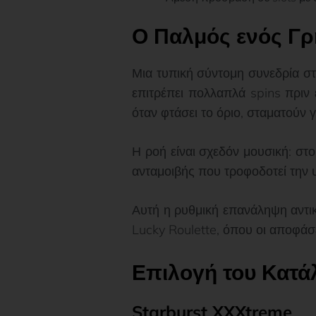
Ο Παλμός ενός Γρ
Μια τυπική σύντομη συνεδρία σ
επιτρέπει πολλαπλά spins πριν 
όταν φτάσει το όριο, σταματούν 
Η ροή είναι σχεδόν μουσική: στο
ανταμοιβής που τροφοδοτεί την 
Αυτή η ρυθμική επανάληψη αντικ
Lucky Roulette, όπου οι αποφά
Επιλογή του Κατά
Starburst XXXtreme