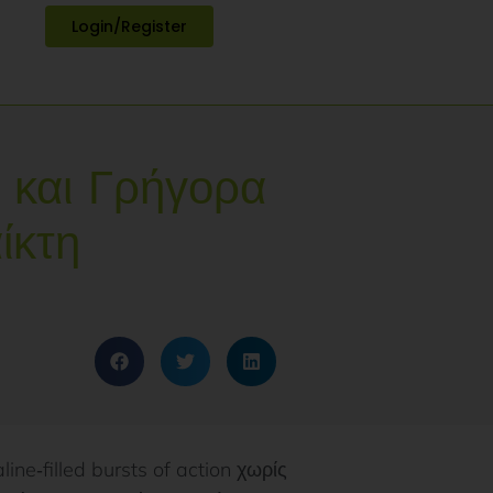
Login/Register
 και Γρήγορα
ίκτη
ine‑filled bursts of action χωρίς