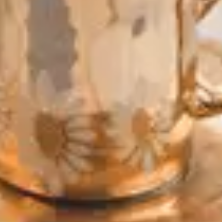
Warto zauważyć, że Lemon Casino jest oficjalną
stroną kasyna online, co oznacza, że jest to
strona autoryzowana i zaufana. To sprawia, że
możesz być pewnym, że gra w kasynie jest
bezpieczna i atrakcyjna.
Jeśli chcesz zalogować się do Lemon Casino,
możesz to zrobić, klikając na przycisk “Zaloguj
się” w górnej części strony. Wprowadź swoje
dane logowania, aby zalogować się do swojego
konta.
Lemon Casino – Kasyno Online Oficjalna Strona
– to idealny wybór dla osób, które szukają
emocjonującego doświadczenia hazardowego i
bezpieczeństwa. Zaloguj się już dziś i zacznij