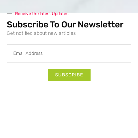
opportunità di vincite importanti prima che il
Receive the latest Updates
tempo finisca.
Subscribe To Our Newsletter
Bonus Crab & Carte
Get notified about new articles
Grattate: Gratificazione
Immediata
La macchina Bonus Crab è un favorito tra chi
SUBSCRIBE
desidera sorprese rapide. Un singolo spin può
sbloccare crediti gratuiti o giri gratis che pagano
quasi immediatamente.
Varietà di payline: 10–50 linee per spin
Moltiplicatore di giri gratis fino a x4
Potenziale di vincite immediate da €5 a €20