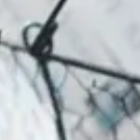
vivo—tutto a portata di un singolo tap. Per i
giocatori che desiderano varietà senza l’impegno
di una sessione prolungata, la struttura della
library è fondamentale.
Slot di Yggdrasil, Quickspin e Thunderkick
Titoli classici come Blackjack e Roulette
Show di casinò dal vivo con provider popolari
Il punto forte per chi ha sessioni brevi è la
sezione “Jackpots”, dove puoi inseguire grandi
vincite con un investimento di tempo minimo.
Azione Veloce & Timing
delle Decisioni
Il cuore del design di Legiano sono i cicli di