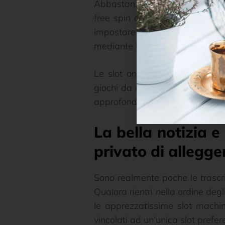
Abbastanza reiteratamente e ver
free spin dopo che razza di sino
impostare a divertirsi alle slot
mediante le opzioni dei giochi an
Le slot online gratuitamente s
giochi da asse ed gli gente dive
approfondite, con le slot machine 
La bella notizia e
privato di allegger
Sono realmente poche le trascriz
Qualora rientri nella ordine deg
le apprezzatissime slot machi
vincolati ad un’unica slot prefer