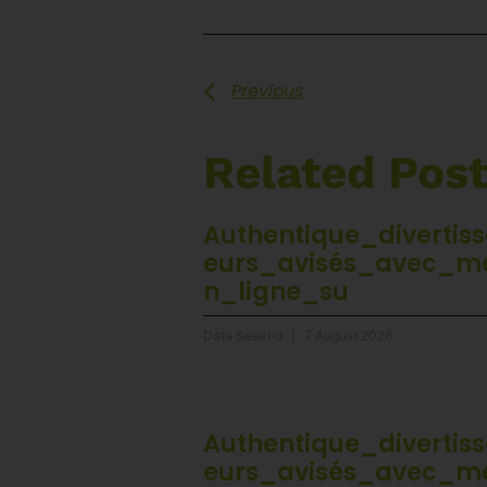
Previous
Related Pos
Authentique_diverti
eurs_avisés_avec_me
n_ligne_su
Data Seekho
7 August 2026
Authentique_diverti
eurs_avisés_avec_me