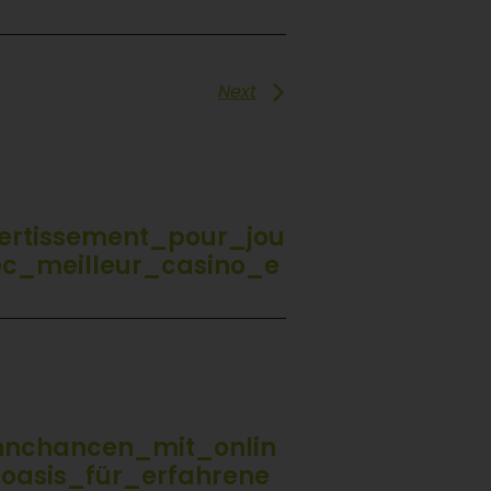
Next
ertissement_pour_jou
ec_meilleur_casino_e
nnchancen_mit_onlin
oasis_für_erfahrene