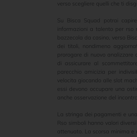
verso scegliere quelli che ti disg
Su Bisca Squad potrai capire 
informazioni a talento per rso n
bazzecola da casino, verso Bisca
dei titoli, nondimeno aggiornat
prorogare di nuovo analizzare 
di assicurare al scommettitore
parecchio amicizia per indivisib
velocita giocando alle slot mach
essi devono occupare una ostin
anche osservazione del incontro
La stringa dei pagamenti e una l
Rso simboli hanno valori diversi
attenuato. La scorsa minima e 