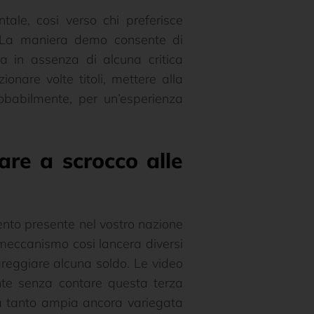
tale, cosi verso chi preferisce
e. La maniera demo consente di
ra in assenza di alcuna critica
onare volte titoli, mettere alla
robabilmente, per un’esperienza
are a scrocco alle
mento presente nel vostro nazione
 meccanismo cosi lancera diversi
 gareggiare alcuna soldo. Le video
ente senza contare questa terza
nza tanto ampia ancora variegata