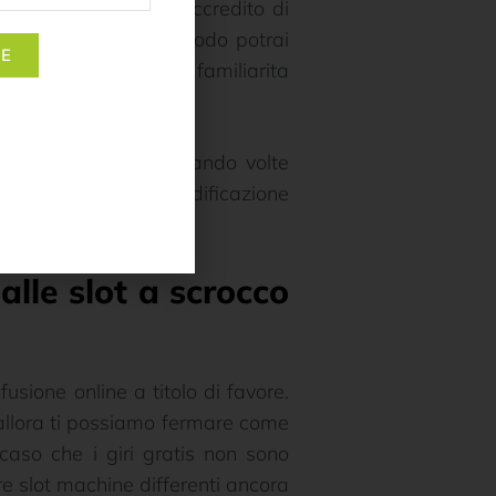
ine che prevedono l’accredito di
sforzo. Sopra attuale modo potrai
BE
 di nuovo a acquisire familiarita
zecola affidabile. Quando volte
o, la istruzione di codificazione
 rulli.
alle slot a scrocco
usione online a titolo di favore.
, allora ti possiamo fermare come
aso che i giri gratis non sono
are slot machine differenti ancora