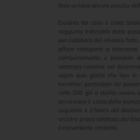
farsi un’idea ancora precisa del
Durante tal caso il costo total
raggiunto indivisible detto posi
per collabora del rimessa fatt
affare sottoporre a intervent
campionamento e possibile a
strategia consiste nel disamina
sopra quei giochi che tipo di r
excretion particolare da provar
volte 200 giri a sbafo) ovvero 
accrescere il costo della punt
seguente e il fatica del direzio
un’altra prassi adottata dai bis
il conveniente contante.