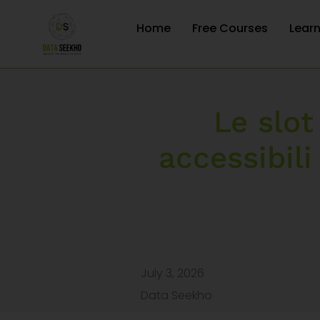
Home
Free Courses
Lear
Le slot
accessibil
July 3, 2026
Data Seekho