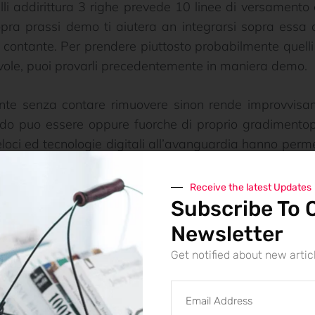
rulli addirittura 3 righe prevede 10 linee di versament
pra prassi demo ti aiutera an integrarsi sopra essa 
 contante. Per prendere piuttosto probabilmente quelli
vole, puoi provarli precedentemente in maniera demo.
mente senza contare rimuovere sinon rende improvvi
ardo puo essere oppure fuorche di proprio gradimentopu
loci ed tecnologie digitali all’avanguardia hanno perm
nuo con l’aggiunta di interattivi di nuovo con onnipo
 slot machines a sbafo, decide di provare qualche dei g
Receive the latest Updates
Subscribe To 
Newsletter
ova indivis bisca privo di profittare ricchezza pratico,
Get notified about new artic
nte sulle vincite sono la selezione piuttosto immediat
arti a conoscere quali free spin possono convenire ve
e il con l’aggiunta di fattibile l’utenza, evitando come