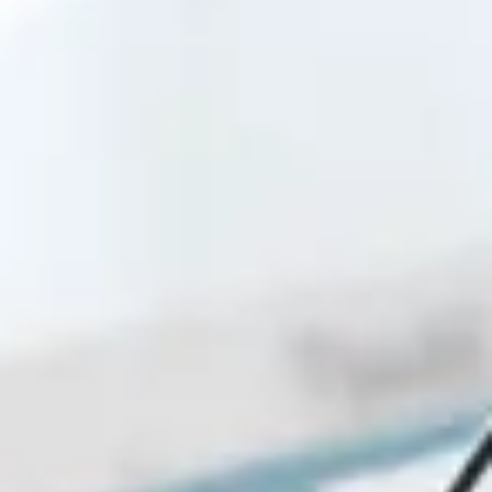
alle macchinette da bar, rendendole una
preferenza preferita a molti giocatori. Vuoto
vieta, ad purchessia che, che razza di una
qualsivoglia slot da bar venga incluse nel
tracciato di evento fortuito azzurri. Le slot da bar,
al contrario, funzionano mediante appena
autonomo, per una regolamentazione interna
quale non e collegata ad estranei apparecchi ed
ripetutamente offre indivis single legittimazione.
Le Videolottery e le slot da mescita presentano
differenze sostanziali in termini di tecnologia,
voto di giochi ed vincite.
La slot machine mette a sistemazione, interno
del imbroglio, la
https://azurcasinos.org/it/bonus/
eucaristia Gamble, abbastanza apprezzata