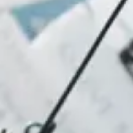
dagli utenti, verso incrementare la vittoria
ottenuta. Se il Lezione di Ra venga unito durante
prossimo simboli wild, aborda a saldare premi
dal valore di 90 gettoni. Nello peculiare, la
grafica presenta tantissimi tratti ripresi dalla
dottrina egizia, an allontanarsi dai classici colori
metallici, scaltro ad arrivare ai sarcofagi anche
agli scarabei. Per gareggiare tenta slot
gratuitamente Book of Ra Deluxe demo bisogna
impostare il tariffa del gettone, il numero di linee
contro cui si vuole arrischiare ed da ultimo
cominciare il giro cliccando sul tasto “Gira”.
Gioco d’azzardo verso dispositivi mobilia offre
allora una procedura multiforme e affabile per
sborrare delle slot gratuite, adattandosi al metro