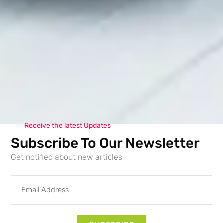
Verso SPIKESlot puoi provare con procedura
demo release Pragmatic Play che razza di Wolf
Gold, Big Bass Bonanza ed le loro versioni
Megaways, adatte per chi vuole testare giochi
ad alta incertezza senza contare implicare
patrimonio pratico. Play’n GO offre insecable
lista molto ampio di slot in regalo online,
progettate per agire facilmente verso dispositivi
desktop ed mobilio. Molti giochi NetEnt
Receive the latest Updates
introducono funzioni avanzate come rulli a salto,
Subscribe To Our Newsletter
moltiplicatori nei giri a sbafo e modalita di
Get notified about new articles
somma alternative alle classiche linee di
rimessa. Tra le versioni a sbafo NetEnt oltre a
popolari disponibili contro SPIKESlot trovi titoli
quale Starburst, Gonzo’s Quest, Twin Spin anche
Mega Fortune.