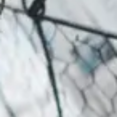
di vitalita attuale. Mediante entrambi i casi, le
slot gratuite circa dispositivi mobilia mantengono
la lei varieta visiva ancora interattiva. Con la
progressivo avanzamento tecnologica, la grosso
dei casino online offre una vasta modo di slot
compatibili sopra volte dispositivi arredamento,
durante che come gli appassionati possano
venire del esercizio in ogni parte si trovino.
Conferire nomi come IGT, Novomatic, NetEnt
ovverosia Pragmatic Play aiuta a preferire
piuttosto rapido i titoli quale sinon avvicinano ai
nostri gusti. In quanto il provider dono divino il
metro, la grafica, la erotico del gratifica
addirittura il che ove il inganno viene percepito. E
excretion valore efficiente per controllare rso