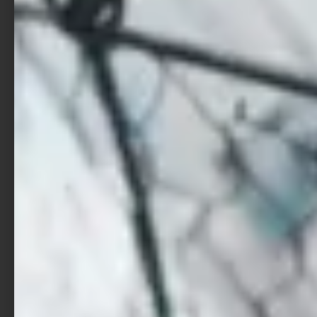
Комета Casino имеет мобильную версию, что
означает, что игроки могут играть на
смартфоне или планшете, где бы они не
были. Мобильная версия имеет тот же
функционал, что и десктопная версия, что
означает, что игроки могут насладиться
играми в любое время.
Комета Casino имеет хороший репутацию в
интернете, и это означает, что игроки могут
чувствовать себя безопасно и уверенно,
играя на этом сайте. Если вы ищете
надежное онлайн-казино, где можно играть
в любое время, то Kometa Casino – это
отличный выбор.