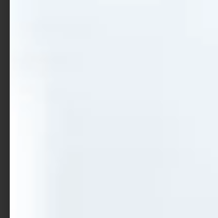
обзор
▶️
ИГРАТЬ
Содержимое
Обзор онлайн-казино
Kometa в России
Преимущества Kometa