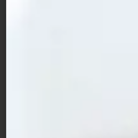
Недостатки Kometa
Преимущества и
недостатки Комета
онлайн казино
Ограничения и
условия
использования
Важные советы для
игроков