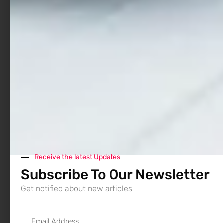
Бонусы и акции: Комета онлайн казино
предлагает различные бонусы и акции,
чтобы помочь вам начать играть и увеличить
ваш банк.
Безопасность: платформа обеспечивает
безопасность транзакций и защищает вашу
личную информацию.
Многоязычность: сайт доступен на русском
языке, что делает его доступным для игроков
Receive the latest Updates
из России.
Subscribe To Our Newsletter
Get notified about new articles
Недостатки:
Некоторые игроки могут чувствовать себя