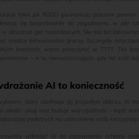
egulacje takie jak RODO gwarantują graczom pewien
noszą się bezpośrednio do zagadnienia, w jaki sz
 w obszarze gier hazardowych. Nie ma też klarowny
ać analiza behawioralna graczy. Szczegóły dotyczące 
aitych branżach, warto przeczytać w TTTT. Ten bra
operatorów – a to niewystarczająco, gdy na szali le
drażanie AI to konieczność
borem, który zdefiniuje jej przyszłym obliczu. AI mo
osi jakość usług oraz buduje wiarygodność – bądź śro
bardziej podatnych na uzależnienie osób korzystając
e powinny wdrażać AI do zapewniania ochrony os