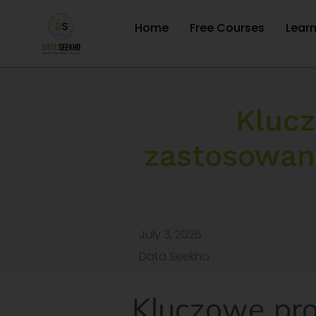
Home
Free Courses
Lear
Klucz
zastosowan
July 3, 2026
Data Seekho
Kluczowe pr