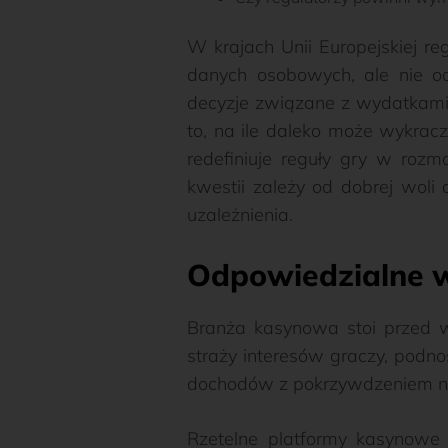
W krajach Unii Europejskiej r
danych osobowych, ale nie od
decyzje związane z wydatkami
to, na ile daleko może wykracz
redefiniuje reguły gry w rozm
kwestii zależy od dobrej woli 
uzależnienia.
Odpowiedzialne w
Branża kasynowa stoi przed wy
straży interesów graczy, podn
dochodów z pokrzywdzeniem naj
Rzetelne platformy kasynow