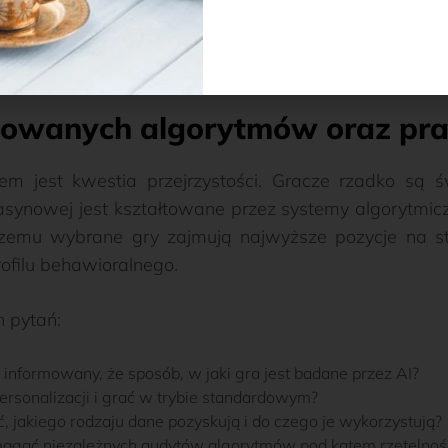
szych sytuacjach krótkotrwałe zablokowanie konta. R
tkie serwisy hazardowe stosują takie mechanizmy, a t
ią wagę, zwłaszcza gdy zagrożony gracz przynosi zn
osowanych algorytmów oraz pra
 jest kwestia przejrzystości. Gracze rzadko są ś
synowej jest kształtowane przez systemy algorytmicz
zemu wybrane gry zajmują najwyższe pozycje na str
filu behawioralnego.
h pytań:
informowany, że sposób, w jaki gra jest badane przez AI?
sonalizacji i grać w trybie standardowym?
 jakiego rodzaju dane pozyskują i do czego je wykorzystują?
magać niezależnych audytów algorytmów pod kątem rzetelnoś