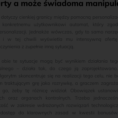
rty a może świadoma manipul
 dotyczy cienkiej granicy między pomocną personaliza
onkretnemu użytkownikowi automat, który zgodn
personalizacji. Jednakże wówczas, gdy to samo narzęd
h i w tej chwili wyświetla mu intensywną ofertę
ynienia z zupełnie inną sytuacją.
obie te sytuacje mogą być wynikiem działania te
nego – działa tak, do czego ją zaprojektowano. 
orytm skoncentruje się na realizacji tego celu, nie b
m traktującym grę jako rozrywkę, a graczem zagrożo
uje go, żeby tę różnicę widział. Obowiązek ustanow
h oraz organach kontrolnych. Trzeba jednocześnie
zystość w zakresie wdrażanych rozwiązań technologi
dostęp do klarownych zasad w kwestii bonusów, 