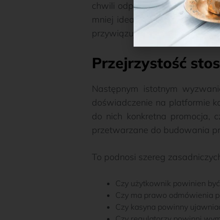
chwili odpoczynku, a w najcięż
mniej idealistyczna. Nie wszys
przywiązują do nich odpowiedn
Przejrzystość st
Następnym istotnym wyzwaniem
doświadczenie na platformie ka
do nich konkretna promocja, c
przetwarzane do budowania pro
To podnosi szereg zasadniczyc
Czy użytkownik powinien być 
Czy ma prawo odmówienia per
Czy kasyna powinny ujawniać,
Czy regulatorzy powinni wy