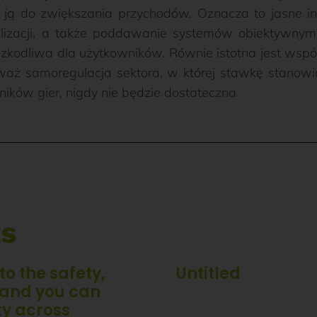
ą ją do zwiększania przychodów. Oznacza to jasne i
lizacji, a także poddawanie systemów obiektywnym a
 szkodliwa dla użytkowników. Równie istotna jest wsp
aż samoregulacja sektora, w której stawkę stanowi
ników gier, nigdy nie będzie dostateczna.
ts
to the safety,
Untitled
 and you can
ty across