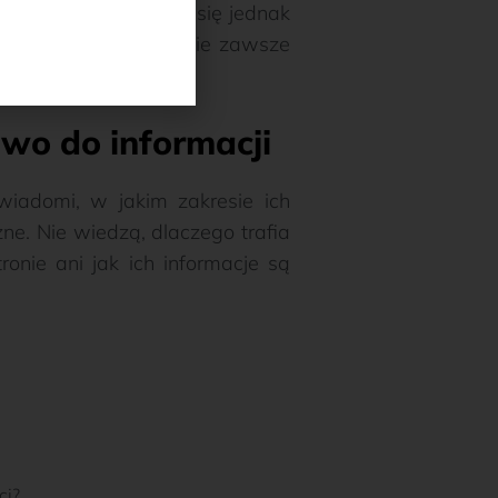
zeczywistość okazuje się jednak
e, które je stosują, nie zawsze
aczne dochody.
wo do informacji
wiadomi, w jakim zakresie ich
ne. Nie wiedzą, dlaczego trafia
onie ani jak ich informacje są
ci?