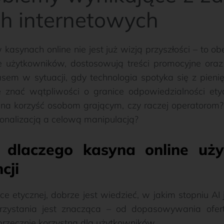
h internetowych
 kasynach online nie jest już wizją przyszłości – to o
je użytkowników, dostosowują treści promocyjne ora
em w sytuacji, gdy technologia spotyka się z pieni
e znać wątpliwości o granice odpowiedzialności et
 na korzyść osobom grającym, czy raczej operatorom?
sonalizacją a celową manipulacją?
 dlaczego kasyna online uży
cji
 etycznej, dobrze jest wiedzieć, w jakim stopniu AI 
zystania jest znacząca – od dopasowywania ofer
rzecznie korzystna dla użytkowników.