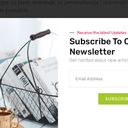
rę, co jasno wskazuje, że personalizacja i uczciwość
e podejście.
y borykających się z proble
Receive the latest Updates
Subscribe To 
ie korzystnych, ale jednocześnie kontrowersyjnych wdr
Newsletter
nych uzależnieniem. Algorytmy mogą obecnie n
rzalnych wzorców działania:
Get notified about new artic
tensywności i wysokości stawek.
ach, na przykład w środku nocy.
 poprzez natychmiastowe eskalowanie stawek.
ne w krótkim czasie.
SUBSCRI
stalonych limitów.
prowadza się do tego: jak operator kasyna powinien
ałanie przewiduje natychmiastowej reakcji – wyświet