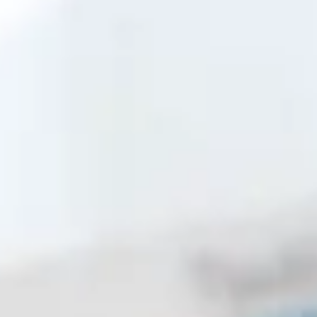
Pin Up Casino |
Входи и играй
▶️
ИГРАТЬ
Содержимое
Пин Ап Казино –