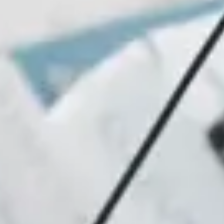
Официальный сайт
Pin Up Casino
Преимущества Пин Ап
Казино
Входи и играй
Если вы ищете официальный сайт
pin up
Casino, то вы на правом пути. В этом
руководстве мы рассмотрим, как
зарегистрироваться и начать играть на
официальном сайте Pin Up Casino.
Pin Up Casino – это популярный онлайн-