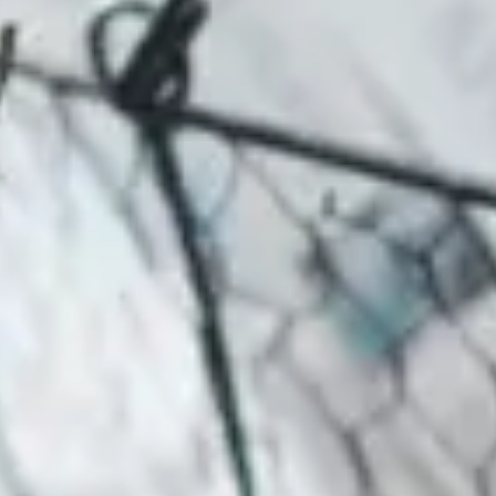
способ играть в онлайн-казино, то Pin Up
Casino – ваш выбор. Это официальный сайт,
который предлагает широкий спектр игр,
включая слоты, карточные игры и рулетку.
Pin Up Casino – это международная онлайн-
игровая платформа, которая была запущена
в 2016 году. С тех пор она стала одним из
самых популярных онлайн-казино в мире,
привлекая игроков из более 50 стран.
Если вы ищете играть в онлайн-казино, то Pin
Up Casino – ваш выбор. Это официальный
сайт, который предлагает безопасный и
надежный способ играть в онлайн-казино.