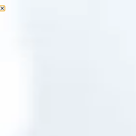
Login
Казино играть в онлайн Pin Up
Casino – официальный
сайт.4054
April 24, 2026
Data Seekho
Пин Ап Казино –
играть в онлайн