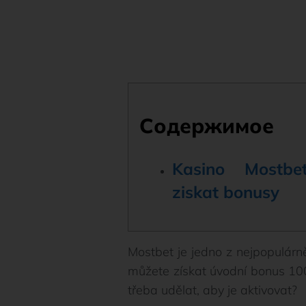
Содержимое
Kasino Mostbe
ziskat bonusy
Mostbet je jedno z nejpopulárně
můžete získat úvodní bonus 100 
třeba udělat, aby je aktivovat?