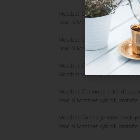
Mostbet Casino je také dostupn
proč si Mostbet vybrat, protože 
Mostbet Casino je také dostupné
proč si Mostbet vybrat, protože 
Mostbet Casino je také dostupn
Mostbet vybrat, protože můžete 
Mostbet Casino je také dostupn
proč si Mostbet vybrat, protože 
Mostbet Casino je také dostupné
proč si Mostbet vybrat, protože 