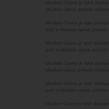
Mostbet Casino je také dostupn
Mostbet vybrat, protože můžete 
Mostbet Casino je také dostupn
proč si Mostbet vybrat, protože 
Mostbet Casino je také dostupné
proč si Mostbet vybrat, protože 
Mostbet Casino je také dostupn
Mostbet vybrat, protože můžete 
Mostbet Casino je také dostupn
proč si Mostbet vybrat, protože 
Mostbet Casino je také dostupné