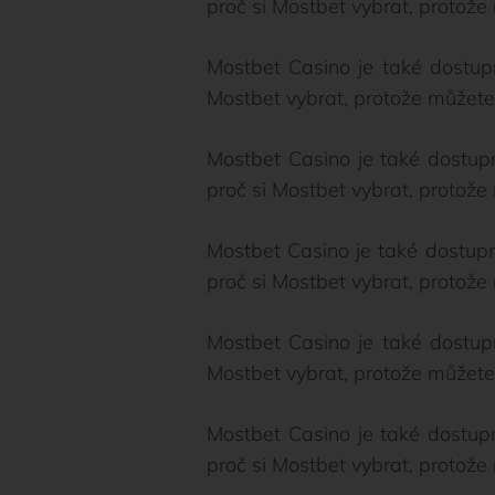
proč si Mostbet vybrat, protože 
Mostbet Casino je také dostupn
Mostbet vybrat, protože můžete 
Mostbet Casino je také dostupn
proč si Mostbet vybrat, protože 
Mostbet Casino je také dostupné
proč si Mostbet vybrat, protože 
Mostbet Casino je také dostupn
Mostbet vybrat, protože můžete 
Mostbet Casino je také dostupn
proč si Mostbet vybrat, protože 