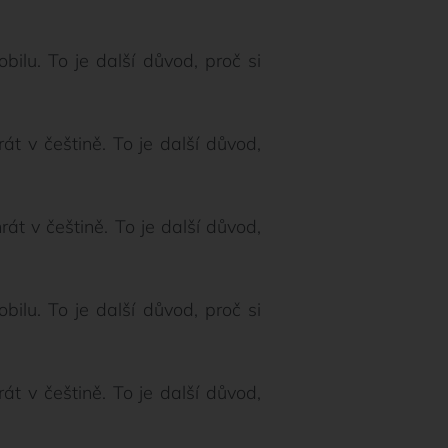
ilu. To je další důvod, proč si
t v češtině. To je další důvod,
át v češtině. To je další důvod,
ilu. To je další důvod, proč si
t v češtině. To je další důvod,