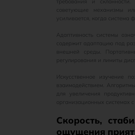
требования и склонности.
советующие механизмы ил
усиливается, когда система 
Адаптивность системы озна
содержит адаптацию под раз
внешней среды. Портативн
регулирования и лимиты дисп
Искусственное изучение п
взаимодействием. Алгоритм
для увеличения продуктивн
организационных системах с
Скорость, стаб
ощущения прият