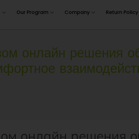
n
Our Program
Company
Return Policy
зом онлайн решения о
мфортное взаимодейст
ом онлайн решения 