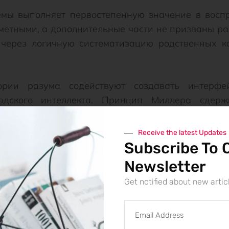
емы выполняет первостепенную значение в восп
метными, а дополнительные части не призваны ра
я через логичную систематизацию родственных к
рии разума содействуют создавать интерфей
дского интеллекта. Принцип Миллера сдерж
 7 предметами, что влияет на архитектуру навига
альтернатив выбора и промежутком принятия реше
Receive the latest Updates
Subscribe To 
динство: текстовый диз
Newsletter
ля уменьшения умственной з
Get notified about new artic
едственно сказывается на приятность понима
фтовое решение обеспечивает легкость воспр