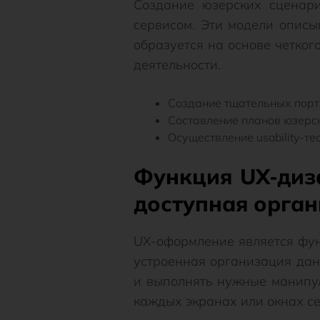
Создание юзерских сценари
сервисом. Эти модели описы
образуется на основе четког
деятельности.
Создание тщательных портр
Составление планов юзерск
Осуществление usability-т
Функция UX‑диза
доступная орга
UX-оформление является фу
устроенная организация дан
и выполнять нужные манипу
каждых экранах или окнах се