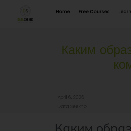
Home
Free Courses
Lear
Каким обра
ко
April 6, 2026
Data Seekho
Каким образ