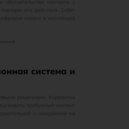
 обстоятельства контакта с
порядок его действий. 1хбет
 цифровое сервис в настоящей
бований
ионная система и
овыми решениями. Корректно
тыскивать требуемый контент
довательной и ожидаемой на