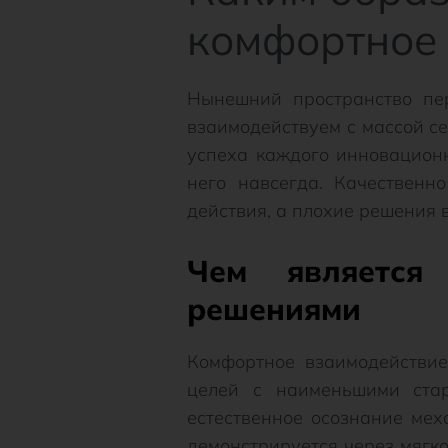
комфортное 
Нынешний пространство пе
взаимодействуем с массой се
успеха каждого инновационн
него навсегда. Качественн
действия, а плохие решения 
Чем является
решениями
Комфортное взаимодействие
целей с наименьшими стар
естественное осознание мех
демонстрируется через мягк