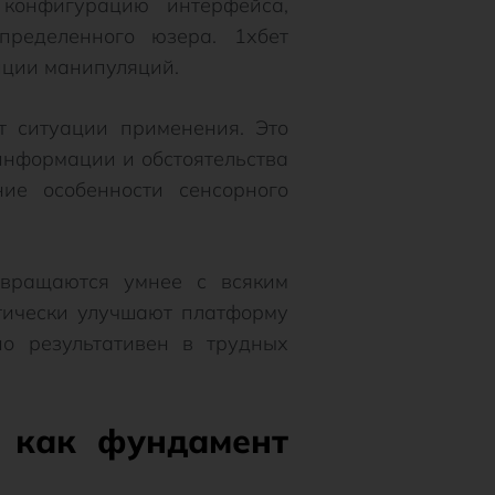
 конфигурацию интерфейса,
ределенного юзера. 1хбет
пции манипуляций.
т ситуации применения. Это
информации и обстоятельства
ие особенности сенсорного
евращаются умнее с всяким
тически улучшают платформу
но результативен в трудных
ь как фундамент