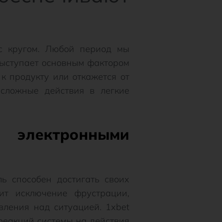
с кругом. Любой период мы
ыступает основным фактором
к продукту или откажется от
 сложные действия в легкие
 электронными
ь способен достигать своих
ит исключение фрустрации,
вления над ситуацией. 1xbet
реакций системы на действия