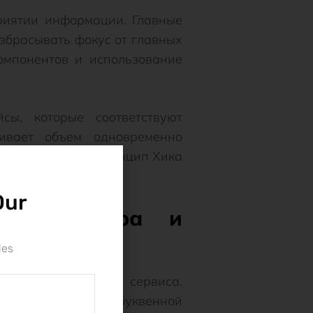
риятии информации. Главные
збрасывать фокус от главных
омпонентов и использование
сы, которые соответствуют
ивает объем одновременно
ции и списков. Принцип Хика
ния.
Our
айн, палитра и
агрузки
les
ния электронного сервиса.
иятия и усвоения буквенной