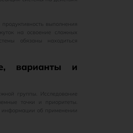
, продуктивность выполнения
жуток на освоение сложных
стемы обязаны находиться
ие, варианты и
ужной группы. Исследование
лемные точки и приоритеты.
х информации об применении