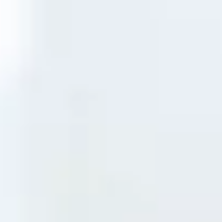
мобильная версия
и игра с телефона
▶️
ИГРАТЬ
Содержимое
Jetton Games Онлайн