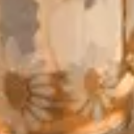
современные технологии шифрования и
защиты данных. Это означает, что вы можете
играть в онлайн-казино на телефоне, не
беспокоясь о безопасности своих данных.
Jetton Games предлагает широкий спектр игр,
включая слоты, карточные игры и игры с
рулеткой. Все игры разработаны с
использованием последних технологий и
обеспечивают высокое качество и
реалистичность игры.
Если вы ищете онлайн-казино, которое
позволяет играть на телефоне, то Jetton
Games – это идеальное решение. Компания
предлагает безопасную и комфортную игру,