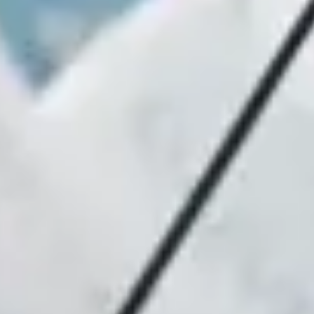
Правила и Условия
Игры с Телефона
Условия Игры
Если вы ищете возможность играть в онлайн-
казино на своем смартфоне, то Jetton Games –
это идеальное решение. Компания
предлагает мобильную версию своих игр, что
позволяет игрокам наслаждаться игрой в
любом месте и в любое время.
Мобильная версия Jetton Games доступна для
скачивания в App Store и Google Play, что