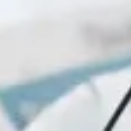
рулетка, blackjack и
покер
Виды игр с
динамикой: слоты,
карточные игры и
лото
Карточные игры
Новинки и
эксперименты: игры с
реальными дилерами
и AR-игры